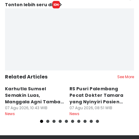
Editor
Tonton lebih seru di
Hafidz Trijatnika
Editor
Rangga Erfizal
Related Articles
See More
Karhutla Sumsel
RS Pusri Palembang
Su
Semakin Luas,
Pecat Dokter Tamara
C
Manggala Agni Tambah
yang Nyinyiri Pasien
C
Regu Pemadam
07 Agu 2026, 10:43 WIB
Yurizal
07 Agu 2026, 08:51 WIB
07
News
News
Ne