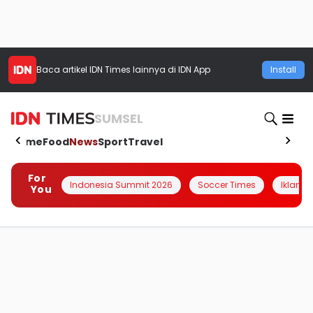
Baca artikel
IDN Times
lainnya di IDN App
Install
SUMSEL
Home
Food
News
Sport
Travel
For
Indonesia Summit 2026
Soccer Times
Iklanin 
You