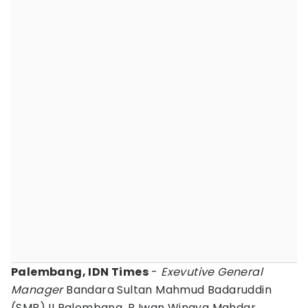
Palembang, IDN Times
-
Exevutive General
Manager
Bandara Sultan Mahmud Badaruddin
(SMB) II Palembang, R Iwan Winaya Mahdar,