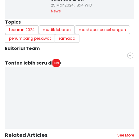
25 Mar 2024, 18:14 WIB
News
Topics
Lebaran 2024
mudik lebaran
maskapai penerbangan
penumpang pesawat
ramada
Editorial Team
Editor
Tonton lebih seru di
Deryardli Tiarhendi
Editor
Rangga Erfizal
Related Articles
See More