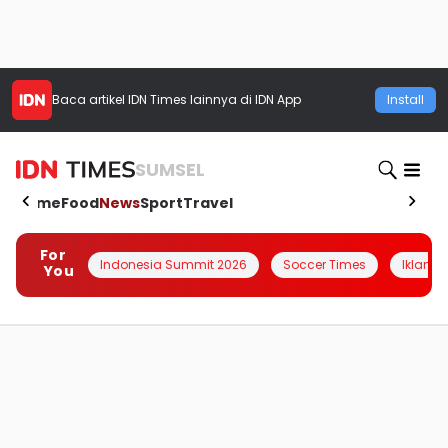
Baca artikel
IDN Times
lainnya di IDN App
Install
SUMSEL
Home
Food
News
Sport
Travel
For
Indonesia Summit 2026
Soccer Times
Iklanin 
You