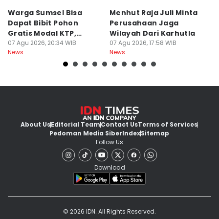
Warga Sumsel Bisa
Menhut Raja Juli Minta
M
Dapat Bibit Pohon
Perusahaan Jaga
T
Gratis Modal KTP,
Wilayah Dari Karhutla
K
Menhut Beberkan
07 Agu 2026, 20:34 WIB
07 Agu 2026, 17:58 WIB
07
News
News
Ne
Caranya
About Us
Editorial Team
Contact Us
Terms of Services
Pedoman Media Siber
Index
Sitemap
Follow Us
Download
© 2026 IDN. All Rights Reserved.