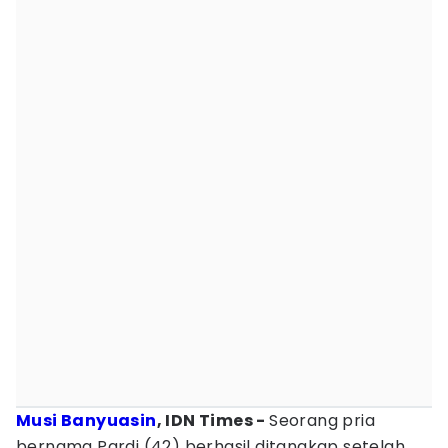
Musi Banyuasin
, IDN Times -
Seorang pria
bernama Pardi (42) berhasil ditangkap setelah