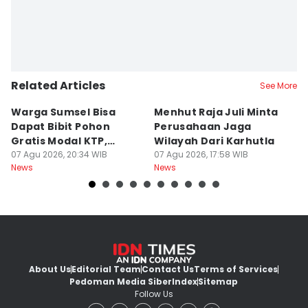
Related Articles
See More
Warga Sumsel Bisa
Menhut Raja Juli Minta
M
Dapat Bibit Pohon
Perusahaan Jaga
T
Gratis Modal KTP,
Wilayah Dari Karhutla
K
Menhut Beberkan
07 Agu 2026, 20:34 WIB
07 Agu 2026, 17:58 WIB
07
News
News
Ne
Caranya
About Us
Editorial Team
Contact Us
Terms of Services
Pedoman Media Siber
Index
Sitemap
Follow Us