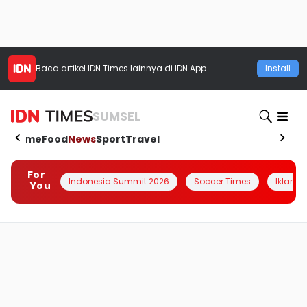
Baca artikel
IDN Times
lainnya di IDN App
Install
SUMSEL
Home
Food
News
Sport
Travel
For
Indonesia Summit 2026
Soccer Times
Iklanin 
You