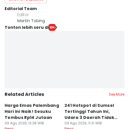
Editorial Team
Editor
Martin Tobing
Tonton lebih seru di
Related Articles
See More
Harga Emas Palembang
241 Hotspot di Sumsel
J
Hari Ini Naik! Sesuku
Tertinggi Tahun Ini,
D
Tembus Rp14 Jutaan
Udara 3 Daerah Tidak
K
09 Agu 2026, 13:38 WIB
Sehat
09 Agu 2026, 11:31 WIB
P
09
News
News
Ne