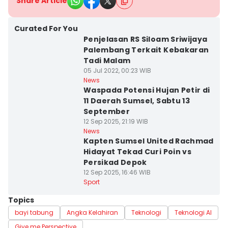
Share Article
Curated For You
Penjelasan RS Siloam Sriwijaya
Palembang Terkait Kebakaran
Tadi Malam
05 Jul 2022, 00:23 WIB
News
Waspada Potensi Hujan Petir di
11 Daerah Sumsel, Sabtu 13
September
12 Sep 2025, 21:19 WIB
News
Kapten Sumsel United Rachmad
Hidayat Tekad Curi Poin vs
Persikad Depok
12 Sep 2025, 16:46 WIB
Sport
Topics
bayi tabung
Angka Kelahiran
Teknologi
Teknologi AI
Give me Perspective