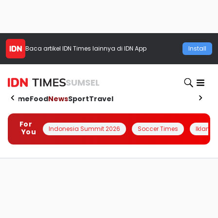
Baca artikel
IDN Times
lainnya di IDN App
Install
SUMSEL
Home
Food
News
Sport
Travel
For
Indonesia Summit 2026
Soccer Times
Iklanin 
You