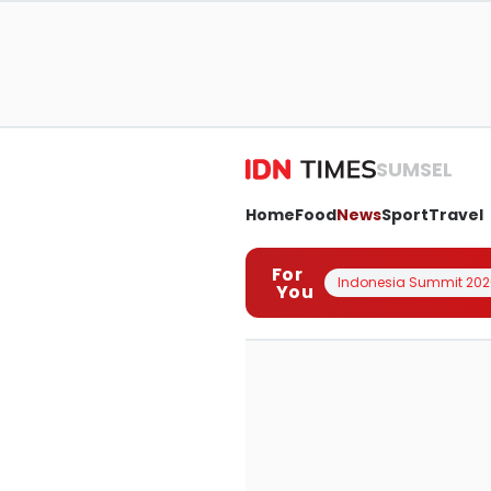
SUMSEL
Home
Food
News
Sport
Travel
For
Indonesia Summit 202
You