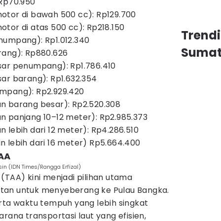
 Rp70.950
otor di bawah 500 cc): Rp129.700
tor di atas 500 cc): Rp218.150
Trend
numpang): Rp1.012.340
Sumat
rang): Rp880.626
sar penumpang): Rp1.786.410
ar barang): Rp1.632.354
mpang): Rp2.929.420
n barang besar): Rp2.520.308
n panjang 10–12 meter): Rp2.985.373
 lebih dari 12 meter): Rp4.286.510
 lebih dari 16 meter) Rp5.664.400
TAA
in (IDN Times/Rangga Erfizal)
(TAA) kini menjadi pilihan utama
tan untuk menyeberang ke Pulau Bangka.
rta waktu tempuh yang lebih singkat
rana transportasi laut yang efisien,