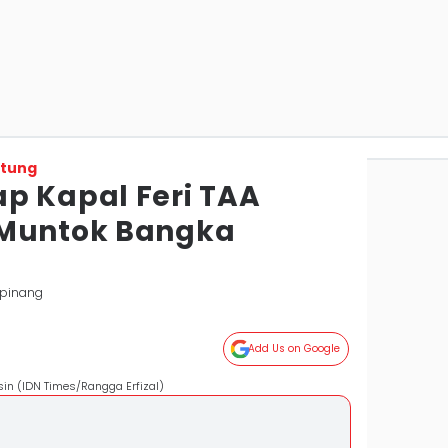
itung
p Kapal Feri TAA
 Muntok Bangka
lpinang
Add Us on Google
in (IDN Times/Rangga Erfizal)