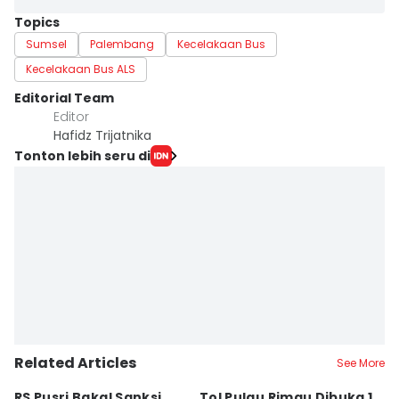
Topics
Sumsel
Palembang
Kecelakaan Bus
Kecelakaan Bus ALS
Editorial Team
Editor
Hafidz Trijatnika
Tonton lebih seru di
Related Articles
See More
RS Pusri Bakal Sanksi
Tol Pulau Rimau Dibuka 1
2