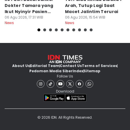
Dokter Tamara yang
Arah, Tutup Lagi Saat
N
Ikut Nyinyir Pasien
Macet Jalintim Terurai
D
Yurizal
06 Agu 2026, 17:31 WIB
06 Agu 2026, 15:54 WIB
06
News
News
Ne
About Us
Editorial Team
Contact Us
Terms of Services
Pedoman Media Siber
Index
Sitemap
Follow Us
Download
© 2026 IDN. All Rights Reserved.