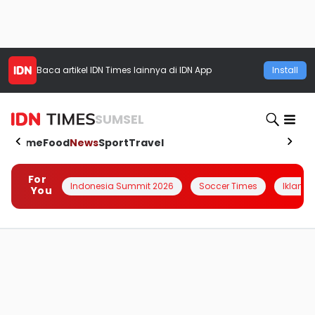
Baca artikel
IDN Times
lainnya di IDN App
Install
SUMSEL
Home
Food
News
Sport
Travel
For
Indonesia Summit 2026
Soccer Times
Iklanin 
You