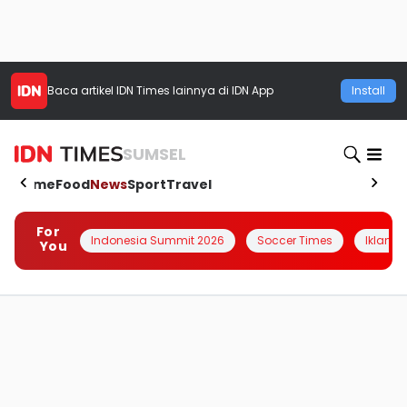
Baca artikel
IDN Times
lainnya di IDN App
Install
SUMSEL
Home
Food
News
Sport
Travel
For
Indonesia Summit 2026
Soccer Times
Iklanin 
You