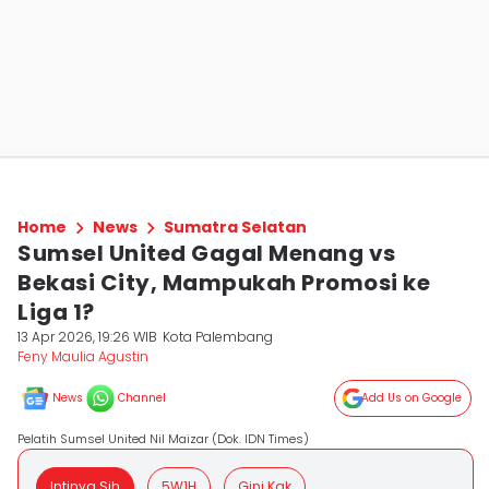
Home
News
Sumatra Selatan
Sumsel United Gagal Menang vs
Bekasi City, Mampukah Promosi ke
Liga 1?
13 Apr 2026, 19:26 WIB
Kota Palembang
Feny Maulia Agustin
News
Channel
Add Us on Google
Pelatih Sumsel United Nil Maizar (Dok. IDN Times)
Intinya Sih
5W1H
Gini Kak