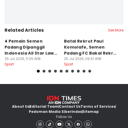
Related Articles
See More
4 Pemain Semen
Batal Rekrut Paul
P
Padang Dipanggil
Komolafe, Semen
S
Indonesia All Star Lawan
Padang FC Bakal Rekrut
Uj
Aston Villa
25 Jul 2026, 11:39 WIB
Striker Baru
25 Jul 2026, 09:51 WIB
24
Sport
Sport
Sp
About Us
Editorial Team
Contact Us
Terms of Services
Pedoman Media Siber
Index
Sitemap
Follow Us