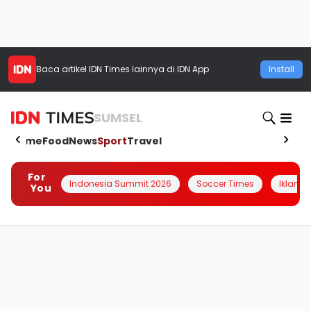
Baca artikel
IDN Times
lainnya di IDN App
Install
SUMSEL
Home
Food
News
Sport
Travel
For
Indonesia Summit 2026
Soccer Times
Iklanin 
You