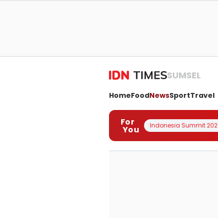
SUMSEL
Home
Food
News
Sport
Travel
For
Indonesia Summit 202
You