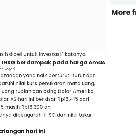
More 
ih dibeli untuk investasi," katanya.
dan IHSG berdampak pada harga emas
an kaçar)
tangan yang naik berturut-turut dan
garuhi nilai kurs penukaran mata uang.
uang rupiah dan asing Dolar Amerika
lar AS hari ini berkisar Rp16.415 dari
25 masih Rp16.300 an.
nya dipengaruhi IHSG dan nilai tukar
atangan hari ini