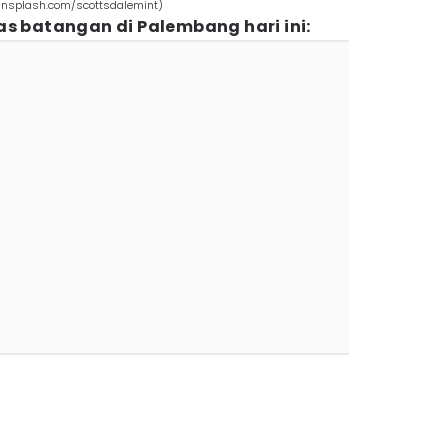
nsplash.com/scottsdalemint)
as batangan di Palembang hari ini: