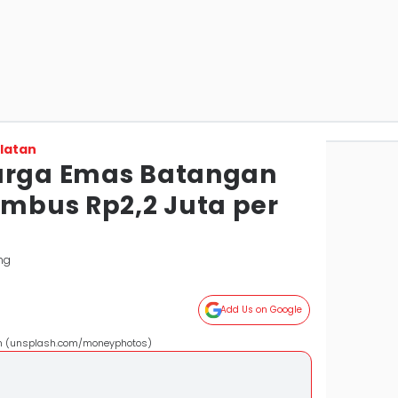
latan
Harga Emas Batangan
mbus Rp2,2 Juta per
ng
Add Us on Google
m (unsplash.com/moneyphotos)