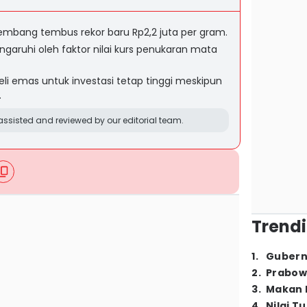
mbang tembus rekor baru Rp2,2 juta per gram.
garuhi oleh faktor nilai kurs penukaran mata
 emas untuk investasi tetap tinggi meskipun
.
ssisted and reviewed by our editorial team.
Trendi
1
.
Gubern
2
.
Prabow
3
.
Makan B
4
.
Nilai T