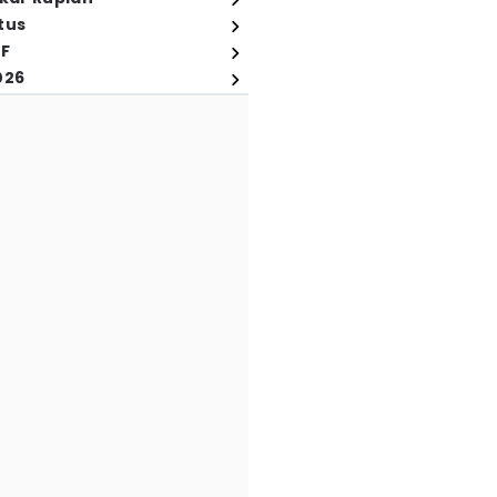
tus
FF
026