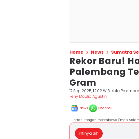
Home
News
Sumatra Se
Rekor Baru! 
Palembang Te
Gram
17 Sep 2025, 12:02 WIB
Kota Palemba
Feny Maulia Agustin
News
Channel
Ilustrasi tangan meembawa Emas Anta
Intinya Sih