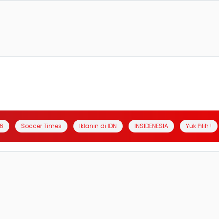
6
Soccer Times
Iklanin di IDN
INSIDENESIA
Yuk Pilih !