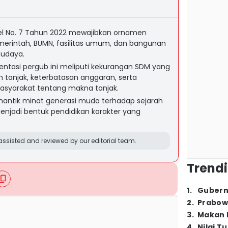
l No. 7 Tahun 2022 mewajibkan ornamen
erintah, BUMN, fasilitas umum, dan bangunan
budaya.
tasi pergub ini meliputi kekurangan SDM yang
tanjak, keterbatasan anggaran, serta
yarakat tentang makna tanjak.
antik minat generasi muda terhadap sejarah
menjadi bentuk pendidikan karakter yang
.
ssisted and reviewed by our editorial team.
Trendi
1
.
Gubern
2
.
Prabow
3
.
Makan B
4
.
Nilai T