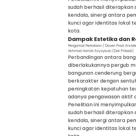
sudah berhasil diterapkan
kendala, sinergi antara pe
kunci agar identitas lokal
kota.
Dampak Estetika dan R
Pengamat Perkotaan / Dosen Prodi Arsite
Akhmad Hamdi Asysyauki (Dok Pribadi)
Perbandingan antara bang
diberlakukannya pergub me
bangunan cenderung bergay
berkarakter dengan sentuhan 
peningkatan kepatuhan t
adanya pengawasan aktif da
Penelitian ini menyimpulk
sudah berhasil diterapkan
kendala, sinergi antara pe
kunci agar identitas lokal