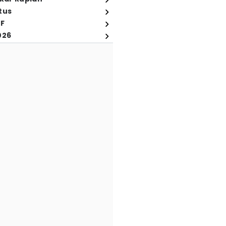
tus
FF
026