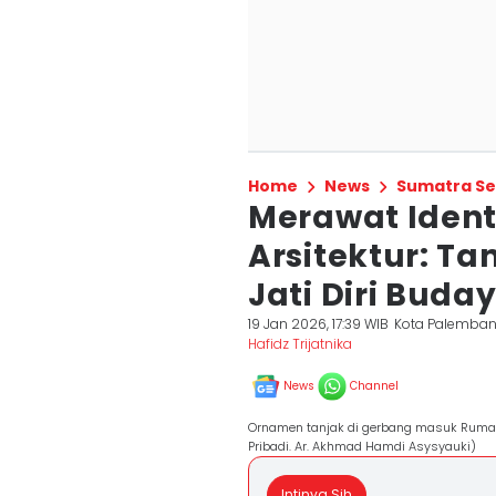
Home
News
Sumatra Se
Merawat Identi
Arsitektur: T
Jati Diri Buda
19 Jan 2026, 17:39 WIB
Kota Palemba
Hafidz Trijatnika
News
Channel
Ornamen tanjak di gerbang masuk Rumah
Pribadi. Ar. Akhmad Hamdi Asysyauki)
Intinya Sih