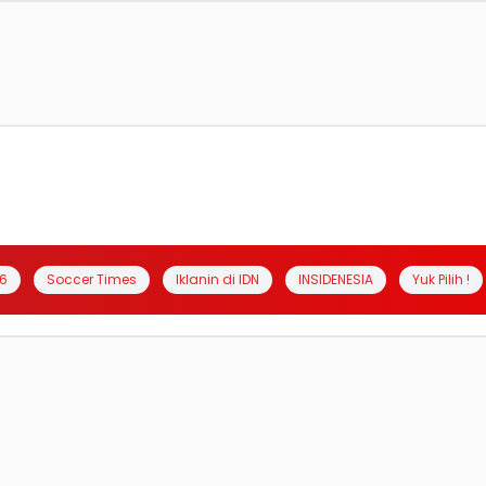
6
Soccer Times
Iklanin di IDN
INSIDENESIA
Yuk Pilih !