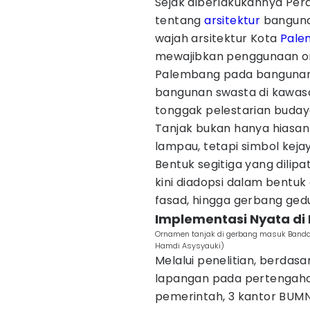
Sejak diberlakukannya Per
tentang
arsitektur
banguna
wajah arsitektur Kota
Pale
mewajibkan penggunaan or
Palembang pada bangunan 
bangunan swasta di kawasa
tonggak pelestarian buday
Tanjak bukan hanya hiasa
lampau, tetapi simbol keja
Bentuk segitiga yang dilipa
kini diadopsi dalam bentu
fasad, hingga gerbang ged
Implementasi Nyata di
Ornamen tanjak di gerbang masuk Bandara
Hamdi Asysyauki)
Melalui penelitian, berdas
lapangan pada pertengahan
pemerintah, 3 kantor BUMN,