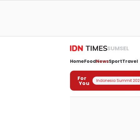
SUMSEL
Home
Food
News
Sport
Travel
For
Indonesia Summit 202
You