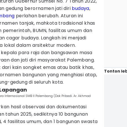
aturan Gubernur Sumsel No. 7 Tahun 2022,
n gedung berornamen jati diri
budaya
,
mbang
perlahan berubah. Aturan ini
namen tanjak, mahkota tradisional khas
pemerintah, BUMN, fasilitas umum dan
n cagar budaya. Langkah ini menjadi
a lokal dalam arsitektur modern.
n kepala para raja dan bangsawan masa
yaan dan jati diri masyarakat Palembang.
t dari kain songket emas atau batik khas,
Tonton leb
k ornamen bangunan yang menghiasi atap,
ung-gedung di seluruh kota.
 Lapangan
 Internasional SMB II Palembang (Dok Pribadi. Ar. Akhmad
arkan hasil observasi dan dokumentasi
 tahun 2025, sedikitnya 10 bangunan
 4 fasilitas umum, dan 1 bangunan swasta