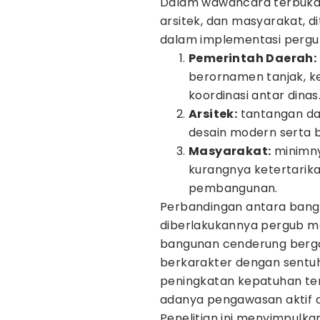
Dalam wawancara terbuka 
arsitek, dan masyarakat,
dalam implementasi pergub
Pemerintah Daerah:
berornamen tanjak, k
koordinasi antar dinas
Arsitek:
tantangan da
desain modern serta 
Masyarakat:
minimny
kurangnya ketertarika
pembangunan.
Perbandingan antara bang
diberlakukannya pergub me
bangunan cenderung bergay
berkarakter dengan sentuhan 
peningkatan kepatuhan t
adanya pengawasan aktif da
Penelitian ini menyimpulk