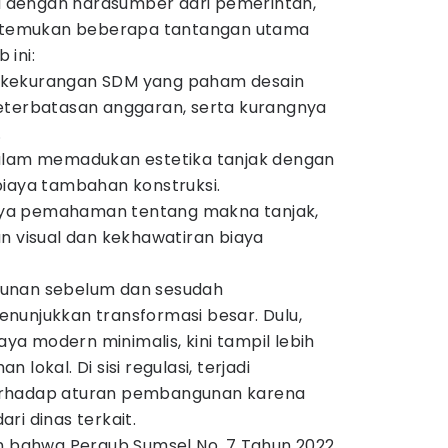
dengan narasumber dari pemerintah,
 ditemukan beberapa tantangan utama
 ini:
kekurangan SDM yang paham desain
eterbatasan anggaran, serta kurangnya
.
lam memadukan estetika tanjak dengan
biaya tambahan konstruksi.
a pemahaman tentang makna tanjak,
n visual dan kekhawatiran biaya
unan sebelum dan sesudah
nunjukkan transformasi besar. Dulu,
a modern minimalis, kini tampil lebih
lokal. Di sisi regulasi, terjadi
erhadap aturan pembangunan karena
ri dinas terkait.
an bahwa Pergub Sumsel No. 7 Tahun 2022