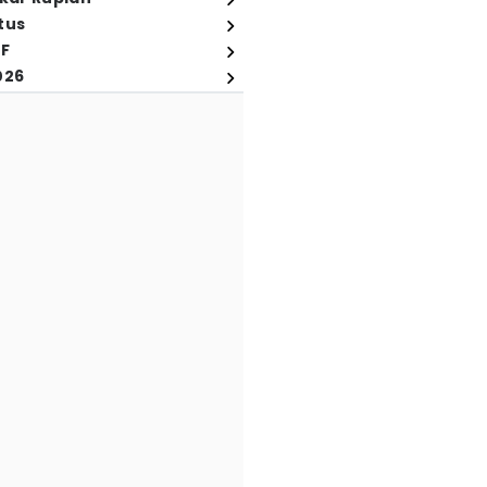
tus
FF
026