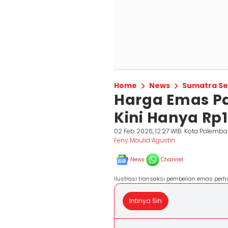
Home
News
Sumatra Se
Harga Emas P
Kini Hanya Rp
02 Feb 2026, 12:27 WIB
Kota Palemb
Feny Maulia Agustin
News
Channel
Ilustrasi transaksi pembelian emas perh
Intinya Sih