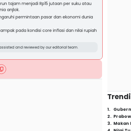
un tajam menjadi Rp15 jutaan per suku atau
ia anjlok.
engaruhi permintaan pasar dan ekonomi dunia
mpak pada kondisi core inflasi dan nilai rupiah
ssisted and reviewed by our editorial team.
Trendi
1
.
Gubern
2
.
Prabow
3
.
Makan B
4
.
Nilai T