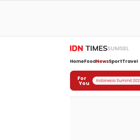
SUMSEL
Home
Food
News
Sport
Travel
For
Indonesia Summit 202
You