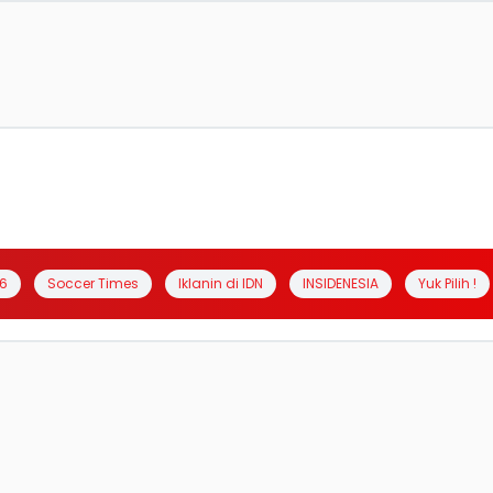
6
Soccer Times
Iklanin di IDN
INSIDENESIA
Yuk Pilih !