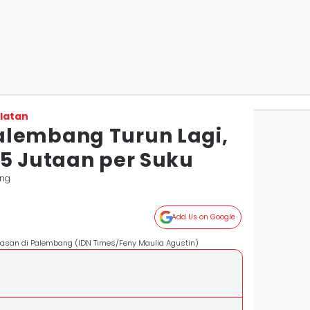
latan
alembang Turun Lagi,
15 Jutaan per Suku
ang
Add Us on Google
iasan di Palembang (IDN Times/Feny Maulia Agustin)