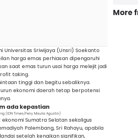
More 
Universitas Sriwijaya (Unsri) Soekanto
abilan harga emas perhiasan dipengaruhi
n saat emas turun usai harga melejit jadi
fit taking.
intaan tinggi dan begitu sebaliknya.
urun ekonomi daerah tetap berpotensi
anya.
um ada kepastian
ang (IDN Times/Feny Maulia Agustin)
ekonomi Sumatra Selatan sekaligus
mmadiyah Palembang, Sri Rahayu, apabila
dai setelah kenaikan signifikan,