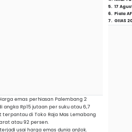
5
.
17 Agus
6
.
Piala A
7
.
GIIAS 2
Harga emas perhiasan Palembang 2
i angka Rp15 jutaan per suku atau 6,7
t terpantau di Toko Raja Mas Lemabang
arat atau 92 persen.
erjadi usai harga emas dunia anjlok.