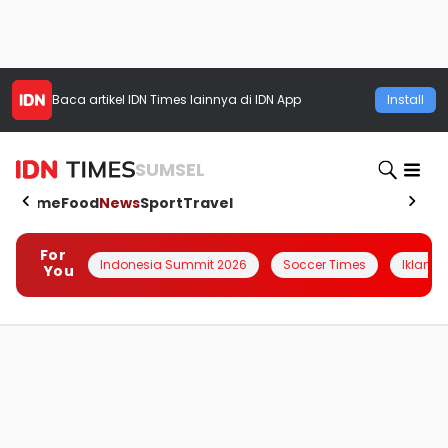
Baca artikel
IDN Times
lainnya di IDN App
Install
SUMSEL
Home
Food
News
Sport
Travel
For
Indonesia Summit 2026
Soccer Times
Iklanin 
You