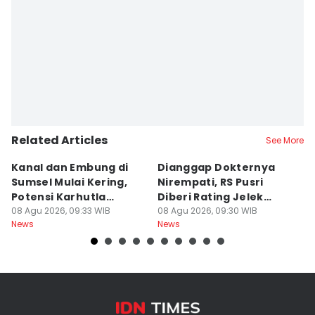
Related Articles
See More
Kanal dan Embung di
Dianggap Dokternya
S
Sumsel Mulai Kering,
Nirempati, RS Pusri
D
Potensi Karhutla
Diberi Rating Jelek
P
Meningkat
08 Agu 2026, 09:33 WIB
Warga Net
08 Agu 2026, 09:30 WIB
K
08
News
News
Ne