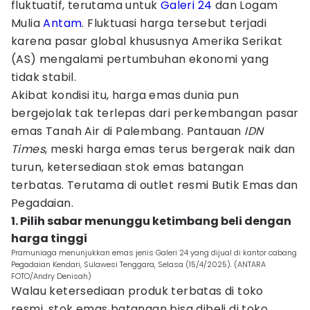
fluktuatif, terutama untuk
Galeri 24
dan Logam
Mulia
Antam
. Fluktuasi harga tersebut terjadi
karena pasar global khususnya Amerika Serikat
(AS) mengalami pertumbuhan ekonomi yang
tidak stabil.
Akibat kondisi itu, harga emas dunia pun
bergejolak tak terlepas dari perkembangan pasar
emas Tanah Air di Palembang. Pantauan
IDN
Times
, meski harga emas terus bergerak naik dan
turun, ketersediaan stok emas batangan
terbatas. Terutama di outlet resmi Butik Emas dan
Pegadaian.
1. Pilih sabar menunggu ketimbang beli dengan
harga tinggi
Pramuniaga menunjukkan emas jenis Galeri 24 yang dijual di kantor cabang
Pegadaian Kendari, Sulawesi Tenggara, Selasa (15/4/2025). (ANTARA
FOTO/Andry Denisah)
Walau ketersediaan produk terbatas di toko
resmi, stok emas batangan bisa dibeli di toko