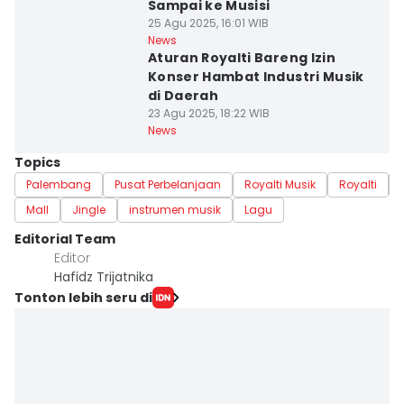
Sampai ke Musisi
25 Agu 2025, 16:01 WIB
News
Aturan Royalti Bareng Izin
Konser Hambat Industri Musik
di Daerah
23 Agu 2025, 18:22 WIB
News
Topics
Palembang
Pusat Perbelanjaan
Royalti Musik
Royalti
Mall
Jingle
instrumen musik
Lagu
Editorial Team
Editor
Hafidz Trijatnika
Tonton lebih seru di