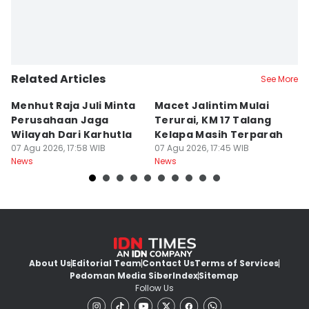
Related Articles
See More
Menhut Raja Juli Minta
Macet Jalintim Mulai
P
Perusahaan Jaga
Terurai, KM 17 Talang
L
Wilayah Dari Karhutla
Kelapa Masih Terparah
A
07 Agu 2026, 17:58 WIB
07 Agu 2026, 17:45 WIB
Ak
07
News
News
Ne
About Us
Editorial Team
Contact Us
Terms of Services
Pedoman Media Siber
Index
Sitemap
Follow Us