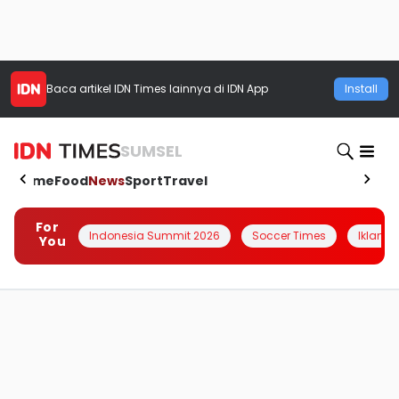
Baca artikel
IDN Times
lainnya di IDN App
Install
SUMSEL
Home
Food
News
Sport
Travel
For
Indonesia Summit 2026
Soccer Times
Iklanin 
You