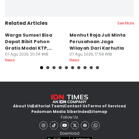
Related Articles
See More
Warga Sumsel Bisa
Menhut Raja Juli Minta
M
Dapat Bibit Pohon
Perusahaan Jaga
T
Gratis Modal KTP,
Wilayah Dari Karhutla
K
Menhut Beberkan
07 Agu 2026, 20:34 WIB
07 Agu 2026, 17:58 WIB
07
News
News
Ne
Caranya
About Us
Editorial Team
Contact Us
Terms of Services
Pedoman Media Siber
Index
Sitemap
Follow Us
Download