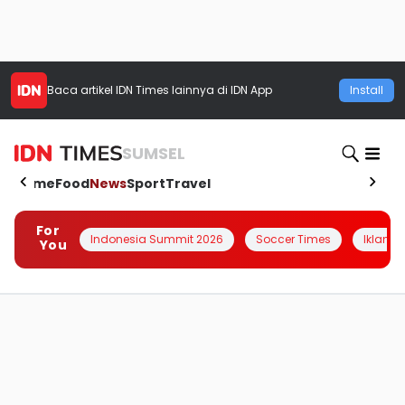
Baca artikel
IDN Times
lainnya di IDN App
Install
SUMSEL
Home
Food
News
Sport
Travel
For
Indonesia Summit 2026
Soccer Times
Iklanin 
You