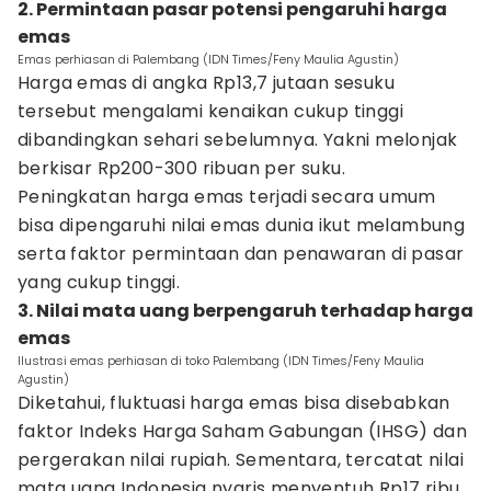
2. Permintaan pasar potensi pengaruhi harga
emas
Emas perhiasan di Palembang (IDN Times/Feny Maulia Agustin)
Harga emas di angka Rp13,7 jutaan sesuku
tersebut mengalami kenaikan cukup tinggi
dibandingkan sehari sebelumnya. Yakni melonjak
berkisar Rp200-300 ribuan per suku.
Peningkatan harga emas terjadi secara umum
bisa dipengaruhi nilai emas dunia ikut melambung
serta faktor permintaan dan penawaran di pasar
yang cukup tinggi.
3. Nilai mata uang berpengaruh terhadap harga
emas
Ilustrasi emas perhiasan di toko Palembang (IDN Times/Feny Maulia
Agustin)
Diketahui, fluktuasi harga emas bisa disebabkan
faktor Indeks Harga Saham Gabungan (IHSG) dan
pergerakan nilai rupiah. Sementara, tercatat nilai
mata uang Indonesia nyaris menyentuh Rp17 ribu