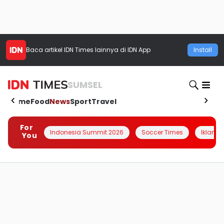
Baca artikel
IDN Times
lainnya di IDN App
Install
SUMSEL
Home
Food
News
Sport
Travel
For
Indonesia Summit 2026
Soccer Times
Iklanin 
You