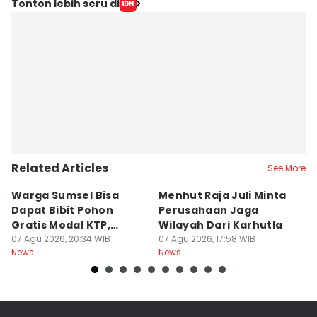
Tonton lebih seru di
Related Articles
See More
Warga Sumsel Bisa
Menhut Raja Juli Minta
M
Dapat Bibit Pohon
Perusahaan Jaga
T
Gratis Modal KTP,
Wilayah Dari Karhutla
K
Menhut Beberkan
07 Agu 2026, 20:34 WIB
07 Agu 2026, 17:58 WIB
07
News
News
Ne
Caranya