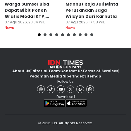
Warga Sumsel Bisa
Menhut Raja Juli Minta
M
Dapat Bibit Pohon
Perusahaan Jaga
T
Gratis Modal KTP,
Wilayah Dari Karhutla
K
Menhut Beberkan
07 Agu 2026, 20:34 WIB
07 Agu 2026, 17:58 WIB
07
News
News
Ne
Caranya
About Us
Editorial Team
Contact Us
Terms of Services
Pedoman Media Siber
Index
Sitemap
Follow Us
Download
© 2026 IDN. All Rights Reserved.