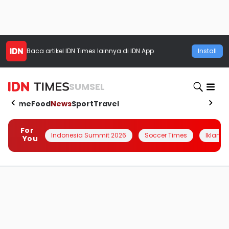
Baca artikel
IDN Times
lainnya di IDN App
Install
SUMSEL
Home
Food
News
Sport
Travel
For
Indonesia Summit 2026
Soccer Times
Iklanin 
You