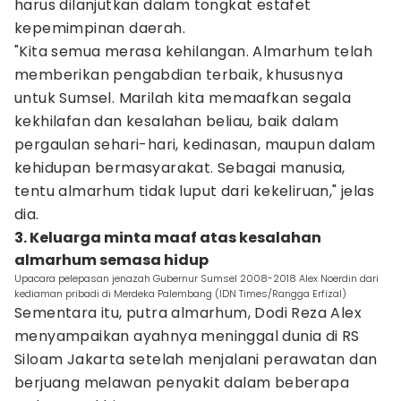
harus dilanjutkan dalam tongkat estafet
kepemimpinan daerah.
"Kita semua merasa kehilangan. Almarhum telah
memberikan pengabdian terbaik, khususnya
untuk Sumsel. Marilah kita memaafkan segala
kekhilafan dan kesalahan beliau, baik dalam
pergaulan sehari-hari, kedinasan, maupun dalam
kehidupan bermasyarakat. Sebagai manusia,
tentu almarhum tidak luput dari kekeliruan," jelas
dia.
3. Keluarga minta maaf atas kesalahan
almarhum semasa hidup
Upacara pelepasan jenazah Gubernur Sumsel 2008-2018 Alex Noerdin dari
kediaman pribadi di Merdeka Palembang (IDN Times/Rangga Erfizal)
Sementara itu, putra almarhum, Dodi Reza Alex
menyampaikan ayahnya meninggal dunia di RS
Siloam Jakarta setelah menjalani perawatan dan
berjuang melawan penyakit dalam beberapa