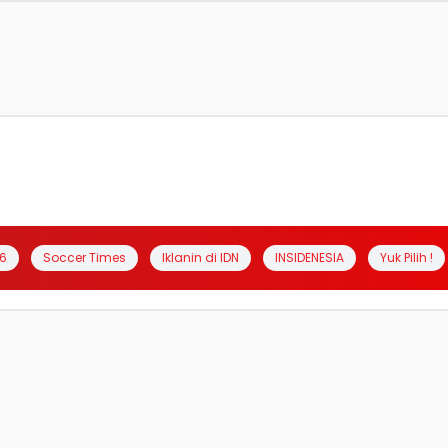
6
Soccer Times
Iklanin di IDN
INSIDENESIA
Yuk Pilih !