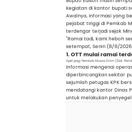
Bupati Edison masih semp
kegiatan di kantor bupati 
Awalnya, informasi yang 
pejabat tinggi di Pemkab 
terdengar terjadi sejak Ming
"Ramai tadi, kami heboh s
setempat, Senin (8/6/2026
1. OTT mulai ramai terd
Apel pagi Pemkab Muara Enim (Dok: Pem
Informasi mengenai operas
diperbincangkan sekitar puk
sejumlah petugas KPK ber
mendatangi kantor Dinas 
untuk melakukan penyegel