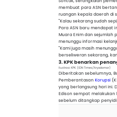
Sontak, serangkaian pemer
membuat para ASN bertany
ruangan kepala daerah di 
"Kalau sekarang sudah sepi,
Para ASN baru mendapat i
Muara Enim dan sejumlah p
menunggu informasi kelanj
"Kami juga masih menunggu 
berseliweran sekarang, kami
3. KPK benarkan penan
Ilustrasi KPK. (IDN Times/Aryodamar)
Diberitakan sebelumnya, B
Pemberantasan
Korupsi
(K
yang berlangsung hari ini
Edison sempat melakukan k
sebelum ditangkap penyidi