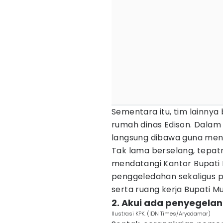
Sementara itu, tim lainnya
rumah dinas Edison. Dalam
langsung dibawa guna menja
Tak lama berselang, tepatn
mendatangi Kantor Bupati M
penggeledahan sekaligus p
serta ruang kerja Bupati M
2. Akui ada penyegelan
Ilustrasi KPK. (IDN Times/Aryodamar)