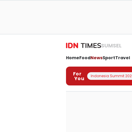
SUMSEL
Home
Food
News
Sport
Travel
For
Indonesia Summit 202
You