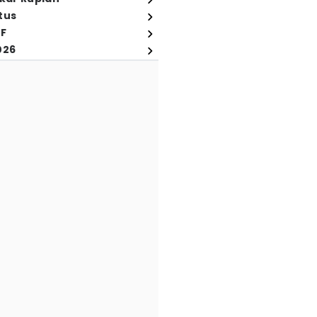
tus
FF
026