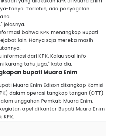
iksaan yang dilakukan KPK di Muara Enim
a-tanya. Terlebih, ada penyegelan
sana.
" jelasnya.
nformasi bahwa KPK menangkap Bupati
ejabat lain. Hanya saja mereka masih
utannya.
informasi dari KPK. Kalau soal info
 kurang tahu juga," kata dia.
gkapan bupati Muara Enim
upati Muara Enim Edison ditangkap Komisi
PK) dalam operasi tangkap tangan (OTT)
. Dalam unggahan Pemkab Muara Enim,
egiatan apel di kantor Bupati Muara Enim
k KPK.