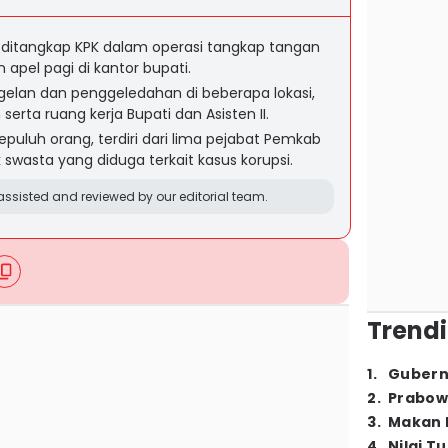
, ditangkap KPK dalam operasi tangkap tangan
pel pagi di kantor bupati.
elan dan penggeledahan di beberapa lokasi,
erta ruang kerja Bupati dan Asisten II.
uluh orang, terdiri dari lima pejabat Pemkab
swasta yang diduga terkait kasus korupsi.
ssisted and reviewed by our editorial team.
Trendi
1
.
Gubern
2
.
Prabow
3
.
Makan B
4
.
Nilai T