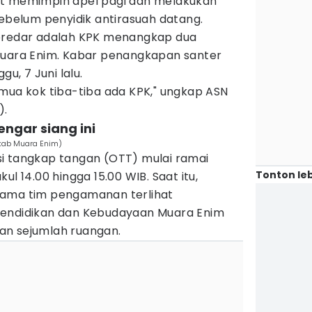
at memimpin apel pagi dan melakukan
sebelum penyidik antirasuah datang.
beredar adalah KPK menangkap dua
Muara Enim. Kabar penangkapan santer
gu, 7 Juni lalu.
emua kok tiba-tiba ada KPK," ungkap ASN
).
engar siang ini
kab Muara Enim)
i tangkap tangan (OTT) mulai ramai
Tonton leb
ul 14.00 hingga 15.00 WIB. Saat itu,
sama tim pengamanan terlihat
Pendidikan dan Kebudayaan Muara Enim
an sejumlah ruangan.