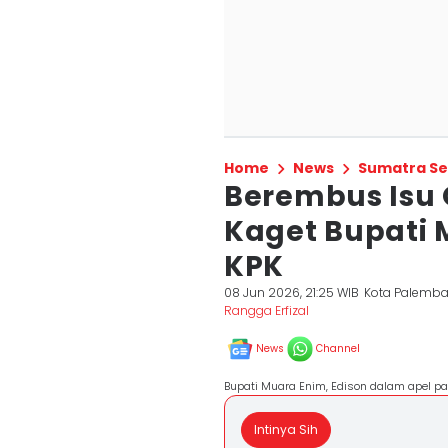
Home
News
Sumatra Se
Berembus Isu 
Kaget Bupati
KPK
08 Jun 2026, 21:25 WIB
Kota Palemb
Rangga Erfizal
News
Channel
Bupati Muara Enim, Edison dalam apel pa
Intinya Sih