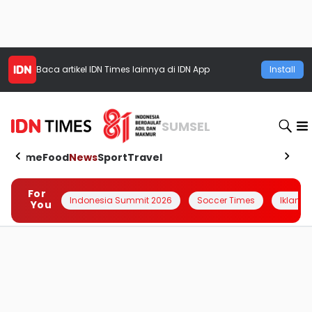
Baca artikel
IDN Times
lainnya di IDN App
Install
SUMSEL
Home
Food
News
Sport
Travel
For
Indonesia Summit 2026
Soccer Times
Iklanin 
You