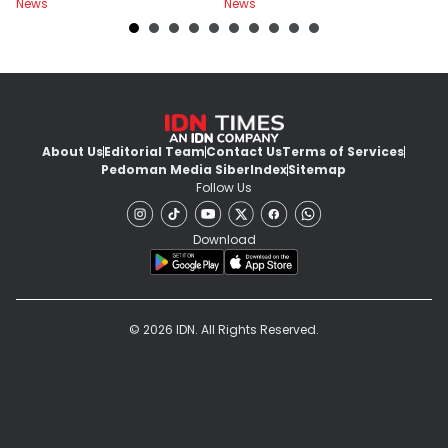
News
News
Ne
Menariknya!
About Us
Editorial Team
Contact Us
Terms of Services
Pedoman Media Siber
Index
Sitemap
Follow Us
Download
© 2026 IDN. All Rights Reserved.