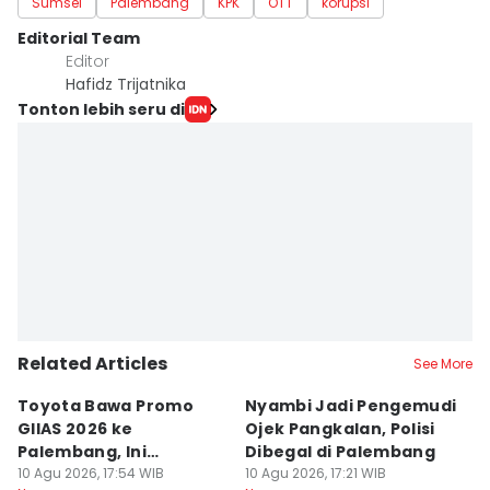
Sumsel
Palembang
KPK
OTT
korupsi
Editorial Team
Editor
Hafidz Trijatnika
Tonton lebih seru di
Related Articles
See More
Toyota Bawa Promo
Nyambi Jadi Pengemudi
H
GIIAS 2026 ke
Ojek Pangkalan, Polisi
B
Palembang, Ini
Dibegal di Palembang
Ri
Penawaran
10 Agu 2026, 17:54 WIB
10 Agu 2026, 17:21 WIB
P
10