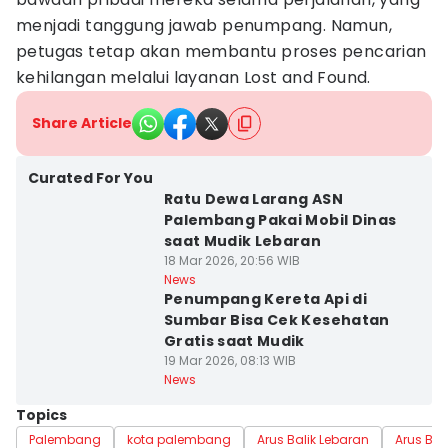
menjadi tanggung jawab penumpang. Namun,
petugas tetap akan membantu proses pencarian
kehilangan melalui layanan Lost and Found.
Share Article
Curated For You
Ratu Dewa Larang ASN
Palembang Pakai Mobil Dinas
saat Mudik Lebaran
18 Mar 2026, 20:56 WIB
News
Penumpang Kereta Api di
Sumbar Bisa Cek Kesehatan
Gratis saat Mudik
19 Mar 2026, 08:13 WIB
News
Topics
Palembang
kota palembang
Arus Balik Lebaran
Arus Bal