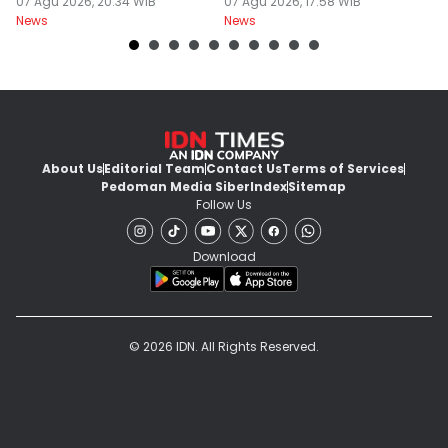
Menhut Beberkan
07 Agu 2026, 20:34 WIB
07 Agu 2026, 17:58 WIB
07
News
News
Ne
Caranya
About Us
Editorial Team
Contact Us
Terms of Services
Pedoman Media Siber
Index
Sitemap
Follow Us
Download
© 2026 IDN. All Rights Reserved.