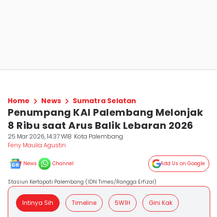
Home
News
Sumatra Selatan
Penumpang KAI Palembang Melonjak
8 Ribu saat Arus Balik Lebaran 2026
25 Mar 2026, 14:37 WIB
Kota Palembang
Feny Maulia Agustin
News
Channel
Add Us on Google
Stasiun Kertapati Palembang (IDN Times/Rangga Erfizal)
Intinya Sih
Timeline
5W1H
Gini Kak