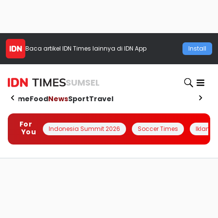
Baca artikel
IDN Times
lainnya di IDN App
Install
SUMSEL
Home
Food
News
Sport
Travel
For
Indonesia Summit 2026
Soccer Times
Iklanin 
You