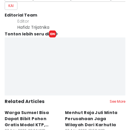
KAI
Editorial Team
Editor
Hafidz Trijatnika
Tonton lebih seru di
Related Articles
See More
Warga Sumsel Bisa
Menhut Raja Juli Minta
M
Dapat Bibit Pohon
Perusahaan Jaga
T
Gratis Modal KTP,
Wilayah Dari Karhutla
K