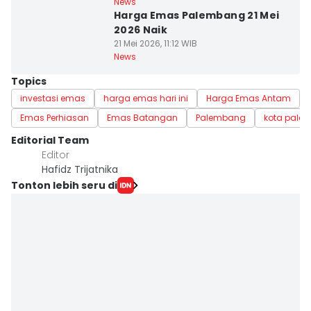
News
Harga Emas Palembang 21 Mei
2026 Naik
21 Mei 2026, 11:12 WIB
News
Topics
investasi emas
harga emas hari ini
Harga Emas Antam
Emas Perhiasan
Emas Batangan
Palembang
kota pale
Editorial Team
Editor
Hafidz Trijatnika
Tonton lebih seru di