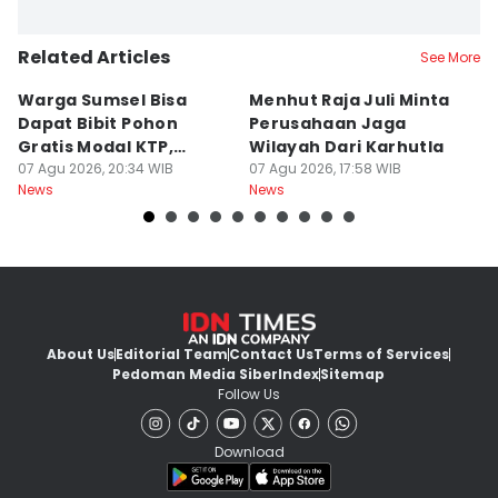
Related Articles
See More
Warga Sumsel Bisa
Menhut Raja Juli Minta
M
Dapat Bibit Pohon
Perusahaan Jaga
T
Gratis Modal KTP,
Wilayah Dari Karhutla
K
Menhut Beberkan
07 Agu 2026, 20:34 WIB
07 Agu 2026, 17:58 WIB
07
News
News
Ne
Caranya
About Us
Editorial Team
Contact Us
Terms of Services
Pedoman Media Siber
Index
Sitemap
Follow Us
Download