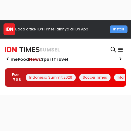
Baca artikel
IDN Times
lainnya di IDN App
Install
SUMSEL
Home
Food
News
Sport
Travel
For
Indonesia Summit 2026
Soccer Times
Iklanin 
You