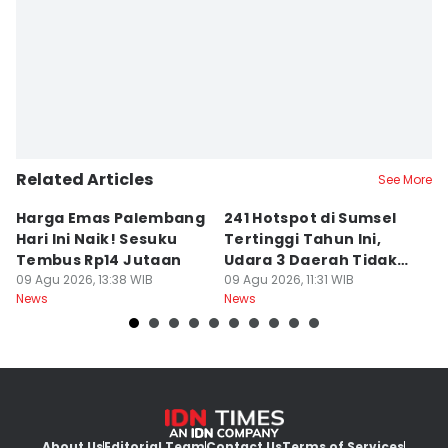
Related Articles
See More
Harga Emas Palembang
241 Hotspot di Sumsel
J
Hari Ini Naik! Sesuku
Tertinggi Tahun Ini,
D
Tembus Rp14 Jutaan
Udara 3 Daerah Tidak
K
09 Agu 2026, 13:38 WIB
Sehat
09 Agu 2026, 11:31 WIB
P
09
News
News
Ne
About Us
Editorial Team
Contact Us
Terms of Services