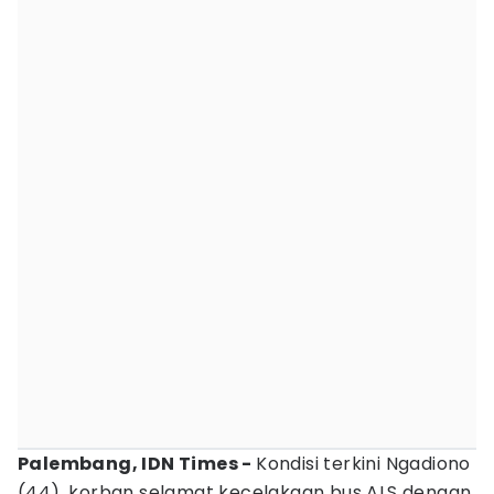
Palembang, IDN Times - ‎
Kondisi terkini Ngadiono
(44), korban selamat kecelakaan bus ALS dengan