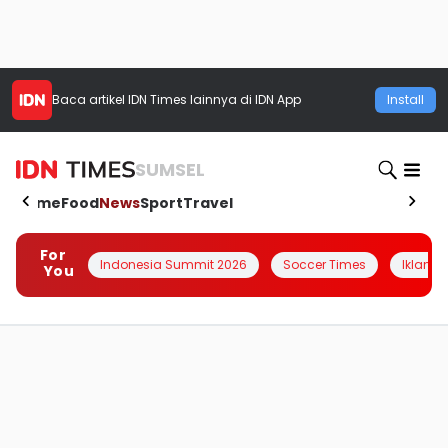
Baca artikel
IDN Times
lainnya di IDN App
Install
SUMSEL
Home
Food
News
Sport
Travel
For
Indonesia Summit 2026
Soccer Times
Iklanin 
You