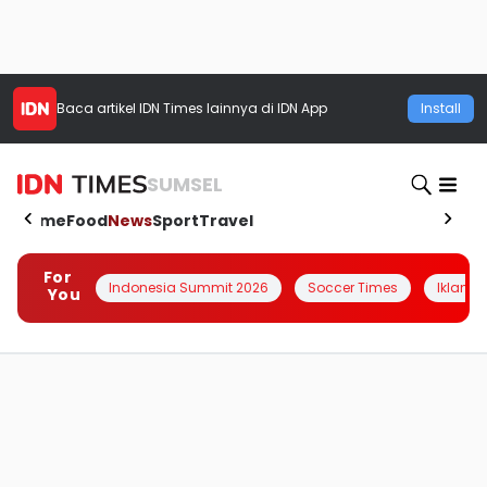
Baca artikel
IDN Times
lainnya di IDN App
Install
SUMSEL
Home
Food
News
Sport
Travel
For
Indonesia Summit 2026
Soccer Times
Iklanin 
You