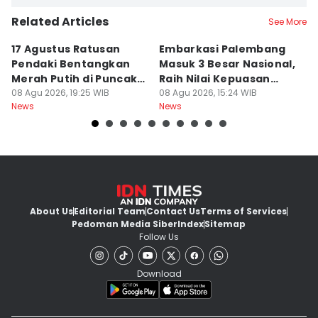
Related Articles
See More
17 Agustus Ratusan
Embarkasi Palembang
K
Pendaki Bentangkan
Masuk 3 Besar Nasional,
B
Merah Putih di Puncak
Raih Nilai Kepuasan
M
Dempo
08 Agu 2026, 19:25 WIB
86,65
08 Agu 2026, 15:24 WIB
08
News
News
Ne
About Us
Editorial Team
Contact Us
Terms of Services
Pedoman Media Siber
Index
Sitemap
Follow Us
Download