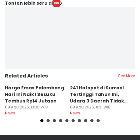
Tonton lebih seru di
Related Articles
See More
Harga Emas Palembang
241 Hotspot di Sumsel
J
Hari Ini Naik! Sesuku
Tertinggi Tahun Ini,
D
Tembus Rp14 Jutaan
Udara 3 Daerah Tidak
K
09 Agu 2026, 13:38 WIB
Sehat
09 Agu 2026, 11:31 WIB
P
09
News
News
Ne