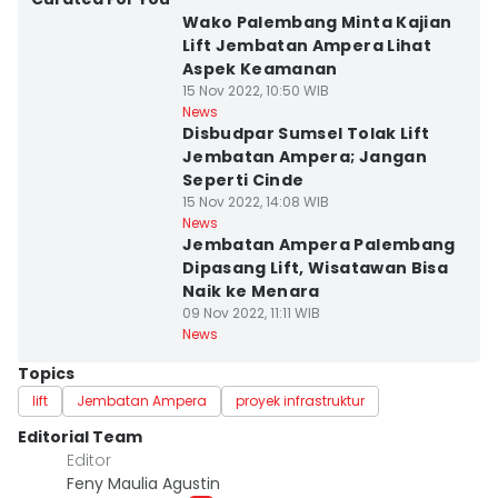
Wako Palembang Minta Kajian
Lift Jembatan Ampera Lihat
Aspek Keamanan
15 Nov 2022, 10:50 WIB
News
Disbudpar Sumsel Tolak Lift
Jembatan Ampera; Jangan
Seperti Cinde
15 Nov 2022, 14:08 WIB
News
Jembatan Ampera Palembang
Dipasang Lift, Wisatawan Bisa
Naik ke Menara
09 Nov 2022, 11:11 WIB
News
Topics
lift
Jembatan Ampera
proyek infrastruktur
Editorial Team
Editor
Feny Maulia Agustin