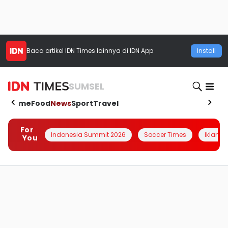
Baca artikel
IDN Times
lainnya di IDN App
Install
SUMSEL
Home
Food
News
Sport
Travel
For
Indonesia Summit 2026
Soccer Times
Iklanin 
You