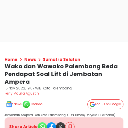
Home
News
Sumatra Selatan
Wako dan Wawako Palembang Beda
Pendapat Soal Lift di Jembatan
Ampera
15 Nov 2022, 19:07 WIB
Kota Palembang
Feny Maulia Agustin
News
Channel
Add Us on Google
Jembatan Ampera ikon kota Palembang. (IDN Times/Deryardli Tiarhendi)
Share Article