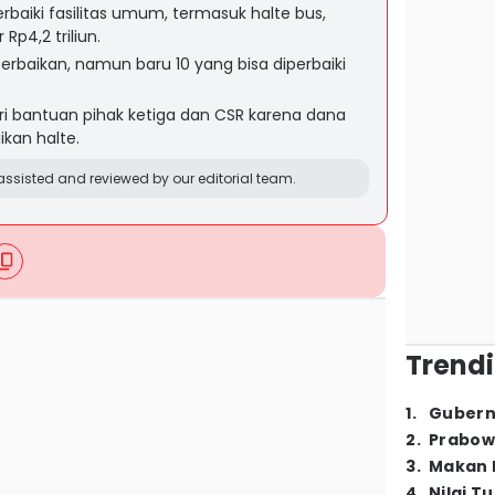
rbaiki fasilitas umum, termasuk halte bus,
p4,2 triliun.
erbaikan, namun baru 10 yang bisa diperbaiki
 bantuan pihak ketiga dan CSR karena dana
ikan halte.
ssisted and reviewed by our editorial team.
Trendi
1
.
Gubern
2
.
Prabow
3
.
Makan B
4
.
Nilai T