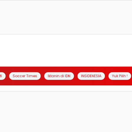
6
Soccer Times
Iklanin di IDN
INSIDENESIA
Yuk Pilih !