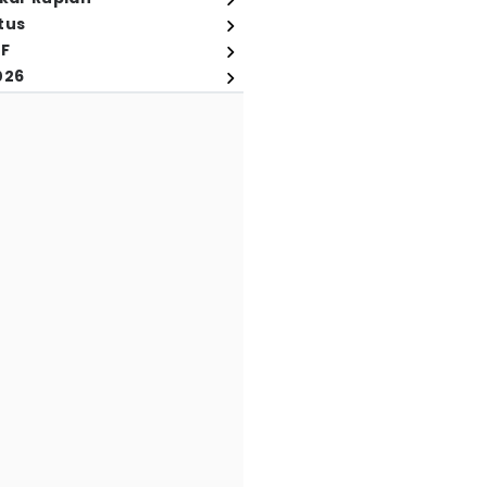
tus
FF
026