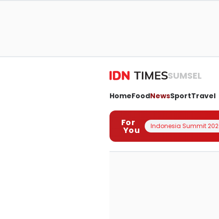
SUMSEL
Home
Food
News
Sport
Travel
For
Indonesia Summit 202
You