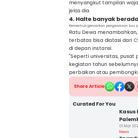
menyangkut tampilan wajah
jelas dia.
4. Halte banyak berada 
Kemenhub gencarkan pengawasan bus par
Ratu Dewa menambahkan, 
terbatas bisa diatasi dari
di depan instansi.
"Seperti universitas, pusa
kegiatan tahun sebelumnya d
perbaikan atau pembongkara
Share Article
Curated For You
Kasus 
Palemb
01 Mar 202
News