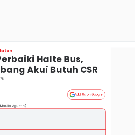
latan
erbaiki Halte Bus,
bang Akui Butuh CSR
ang
Add Us on Google
 Maulia Agustin)