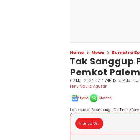
Home
News
Sumatra Se
Tak Sanggup P
Pemkot Palem
02 Mar 2024, 07:14 WIB
Kota Palemb
Feny Maulia Agustin
News
Channel
Halte bus di Palembang (IDN Times/Feny
Intinya Sih