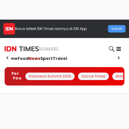
Baca artikel
IDN Times
lainnya di IDN App
Install
SUMSEL
Home
Food
News
Sport
Travel
For
Indonesia Summit 2026
Soccer Times
Iklanin 
You