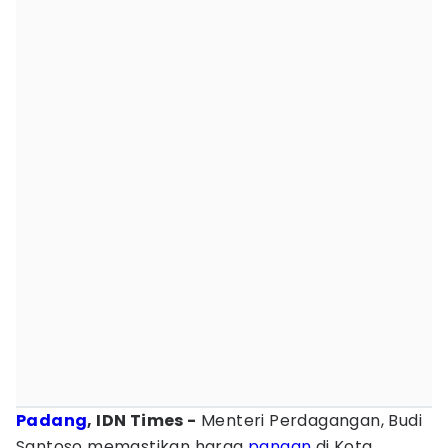
Padang
, IDN Times -
Menteri Perdagangan, Budi
Santoso memastikan harga
pangan
di Kota