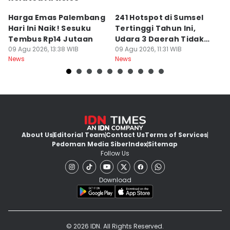
Harga Emas Palembang
241 Hotspot di Sumsel
J
Hari Ini Naik! Sesuku
Tertinggi Tahun Ini,
D
Tembus Rp14 Jutaan
Udara 3 Daerah Tidak
K
09 Agu 2026, 13:38 WIB
Sehat
09 Agu 2026, 11:31 WIB
P
09
News
News
Ne
About Us
Editorial Team
Contact Us
Terms of Services
Pedoman Media Siber
Index
Sitemap
Follow Us
Download
© 2026 IDN. All Rights Reserved.