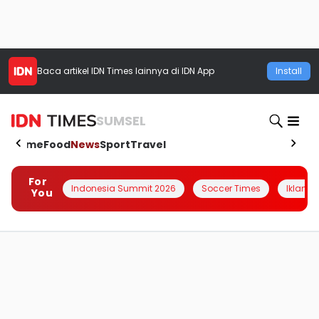
Baca artikel
IDN Times
lainnya di IDN App
Install
SUMSEL
Home
Food
News
Sport
Travel
For
Indonesia Summit 2026
Soccer Times
Iklanin 
You