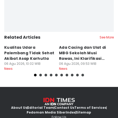
Related Articles
See More
Kualitas Udara
Ada Cacing dan Ulat di
U
Palembang Tidak Sehat
MBG Sekolah Musi
T
Akibat Asap Karhutla
Rawas, Ini Klarifikasi
F
06 Agu 2026, 10:02 WIB
SPPG
06 Agu 2026, 09:53 WIB
A
06
News
News
Ne
About Us
Editorial Team
Contact Us
Terms of Services
Pedoman Media Siber
Index
Sitemap
Follow Us