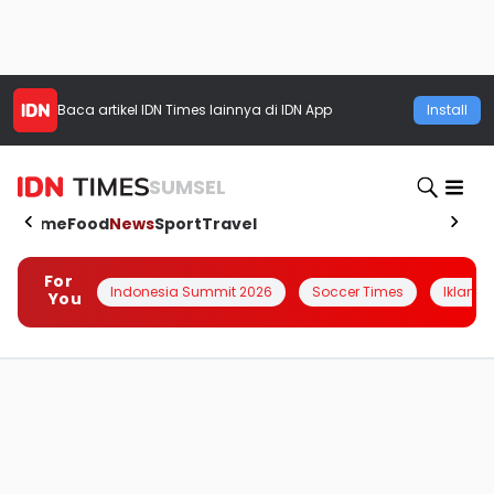
Baca artikel
IDN Times
lainnya di IDN App
Install
SUMSEL
Home
Food
News
Sport
Travel
For
Indonesia Summit 2026
Soccer Times
Iklanin 
You