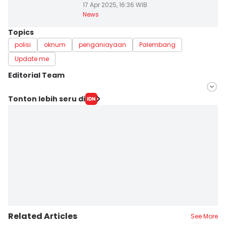
17 Apr 2025, 16:36 WIB
News
Topics
polisi
oknum
penganiayaan
Palembang
Update me
Editorial Team
Editor
Tonton lebih seru di
Hafidz Trijatnika
Editor
Rangga Erfizal
Related Articles
See More