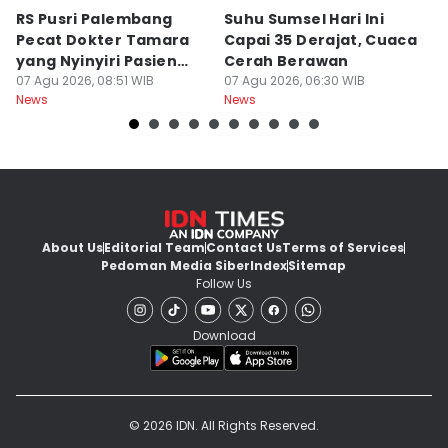
RS Pusri Palembang
Suhu Sumsel Hari Ini
RS
Pecat Dokter Tamara
Capai 35 Derajat, Cuaca
D
yang Nyinyiri Pasien
Cerah Berawan
Ik
Yurizal
07 Agu 2026, 08:51 WIB
07 Agu 2026, 06:30 WIB
Yu
06
News
News
Ne
About Us
Editorial Team
Contact Us
Terms of Services
Pedoman Media Siber
Index
Sitemap
Follow Us
Download
© 2026 IDN. All Rights Reserved.