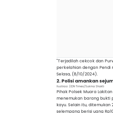
"Terjadilah cekcok dan Pu
perkelahian dengan Pendi 
Selasa, (8/10/2024).
2. Polisi amankan seju
Ilustrasi. (IDN Times/Sukma Shakti
Pihak Polsek Muara Lakita
menemukan barang bukti pi
kayu. Selain itu, ditemukan
selempang berisi uang Rp102