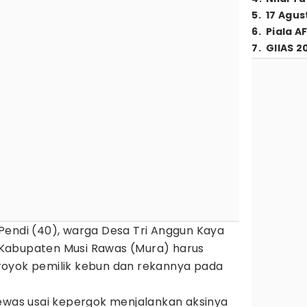
5
.
17 Agus
6
.
Piala A
7
.
GIIAS 2
Pendi (40), warga Desa Tri Anggun Kaya
Kabupaten Musi Rawas (Mura) harus
royok pemilik kebun dan rekannya pada
was usai kepergok menjalankan aksinya