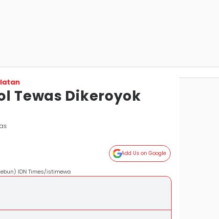
latan
ol Tewas Dikeroyok
was
Add Us on Google
 kebun) IDN Times/istimewa