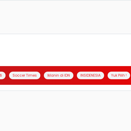
6
Soccer Times
Iklanin di IDN
INSIDENESIA
Yuk Pilih !