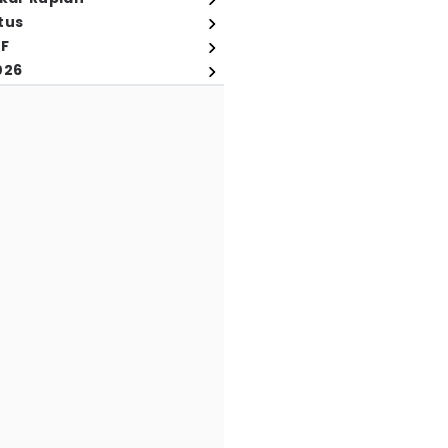
tus
FF
026