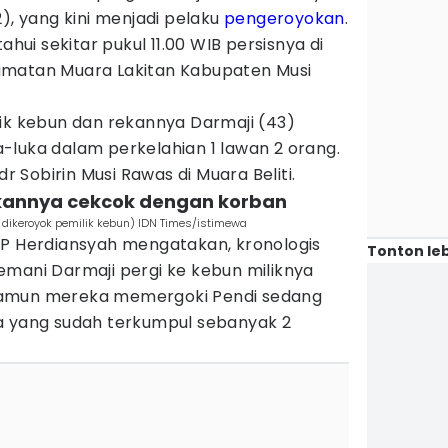
), yang kini menjadi pelaku
pengeroyokan
.
ahui sekitar pukul 11.00 WIB persisnya di
amatan Muara Lakitan Kabupaten Musi
lik kebun dan rekannya Darmaji (43)
-luka dalam perkelahian 1 lawan 2 orang.
dr Sobirin Musi Rawas di Muara Beliti.
rekannya cekcok dengan korban
s dikeroyok pemilik kebun) IDN Times/istimewa
KP Herdiansyah mengatakan, kronologis
Tonton leb
emani Darmaji pergi ke kebun miliknya
Namun mereka memergoki Pendi sedang
a yang sudah terkumpul sebanyak 2