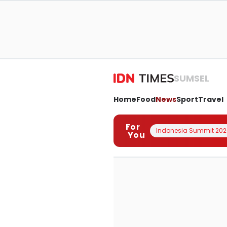
SUMSEL
Home
Food
News
Sport
Travel
For
Indonesia Summit 202
You