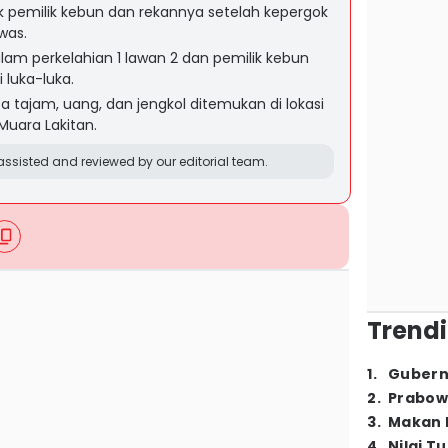
k pemilik kebun dan rekannya setelah kepergok
was.
lam perkelahian 1 lawan 2 dan pemilik kebun
luka-luka.
a tajam, uang, dan jengkol ditemukan di lokasi
 Muara Lakitan.
ssisted and reviewed by our editorial team.
Trendi
1
.
Gubern
2
.
Prabow
3
.
Makan B
4
.
Nilai T