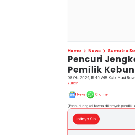
Home
News
Sumatra Se
Pencuri Jengk
Pemilik Kebun
08 Okt 2024, 15:40 WIB
Kab. Musi Ra
Yuliani
News
Channel
(Pencuri jengkol tewas dikeroyok pemilik
Intinya Sih