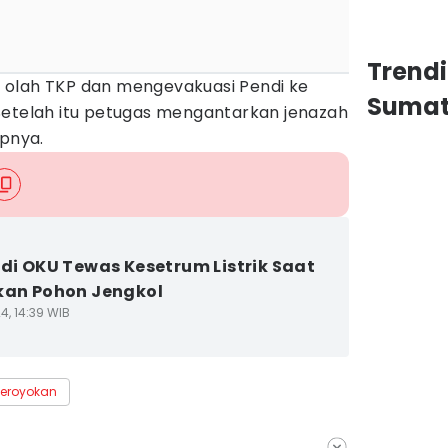
Trend
 olah TKP dan mengevakuasi Pendi ke
Sumat
Setelah itu petugas mengantarkan jenazah
upnya.
 di OKU Tewas Kesetrum Listrik Saat
kan Pohon Jengkol
4, 14:39 WIB
eroyokan