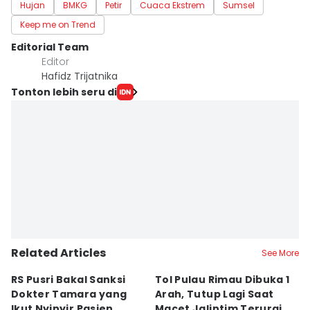
Hujan
BMKG
Petir
Cuaca Ekstrem
Sumsel
Keep me on Trend
Editorial Team
Editor
Hafidz Trijatnika
Tonton lebih seru di
Related Articles
See More
RS Pusri Bakal Sanksi
Tol Pulau Rimau Dibuka 1
2
Dokter Tamara yang
Arah, Tutup Lagi Saat
N
Ikut Nyinyir Pasien
Macet Jalintim Terurai
D