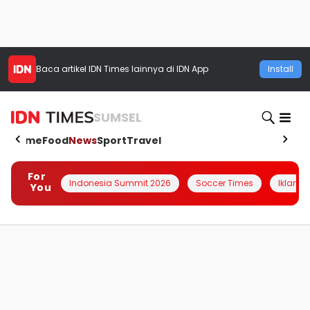
Baca artikel
IDN Times
lainnya di IDN App
Install
SUMSEL
Home
Food
News
Sport
Travel
For
Indonesia Summit 2026
Soccer Times
Iklanin 
You