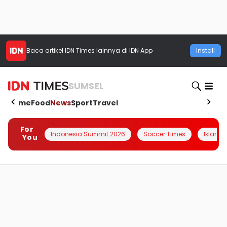
Baca artikel
IDN Times
lainnya di IDN App
Install
SUMSEL
Home
Food
News
Sport
Travel
For
Indonesia Summit 2026
Soccer Times
Iklanin 
You