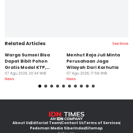
Related Articles
See More
Warga Sumsel Bisa
Menhut Raja Juli Minta
M
Dapat Bibit Pohon
Perusahaan Jaga
T
Gratis Modal KTP,
Wilayah Dari Karhutla
K
Menhut Beberkan
07 Agu 2026, 20:34 WIB
07 Agu 2026, 17:58 WIB
07
News
News
Ne
Caranya
About Us
Editorial Team
Contact Us
Terms of Services
Pedoman Media Siber
Index
Sitemap