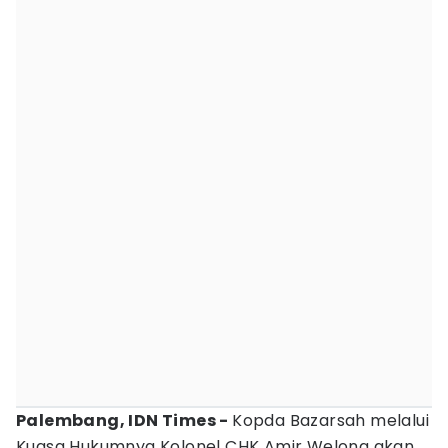
Palembang, IDN Times -
Kopda Bazarsah melalui
Kuasa Hukumnya Kolonel CHK Amir Welong akan