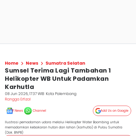
Home
News
Sumatra Selatan
Sumsel Terima Lagi Tambahan 1
Helikopter WB Untuk Padamkan
Karhutla
08 Jun 2026, 17:37 WIB
Kota Palembang
Rangga Erfizal
News
Channel
Add Us on Google
Ilustrasi pemadaman udara melalui Helikopter Water Boombing untuk
memadamkan kebakaran hutan dan lahan (karhutla) di Pulau Sumatra
(Dok. BNPB)