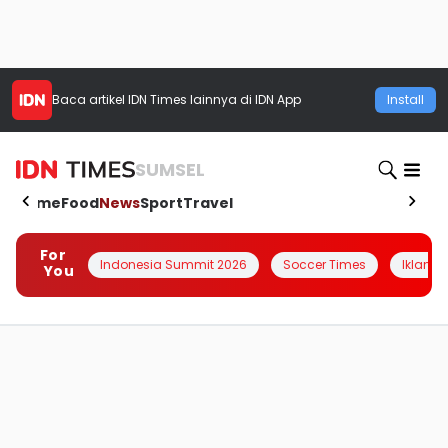
Baca artikel
IDN Times
lainnya di IDN App
Install
SUMSEL
Home
Food
News
Sport
Travel
For
Indonesia Summit 2026
Soccer Times
Iklanin 
You