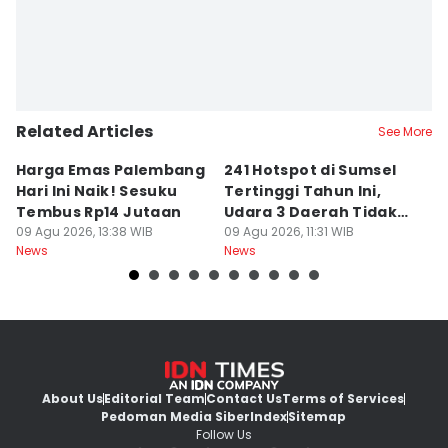
Related Articles
See More
Harga Emas Palembang
241 Hotspot di Sumsel
J
Hari Ini Naik! Sesuku
Tertinggi Tahun Ini,
D
Tembus Rp14 Jutaan
Udara 3 Daerah Tidak
K
09 Agu 2026, 13:38 WIB
Sehat
09 Agu 2026, 11:31 WIB
P
09
News
News
Ne
About Us
Editorial Team
Contact Us
Terms of Services
Pedoman Media Siber
Index
Sitemap
Follow Us