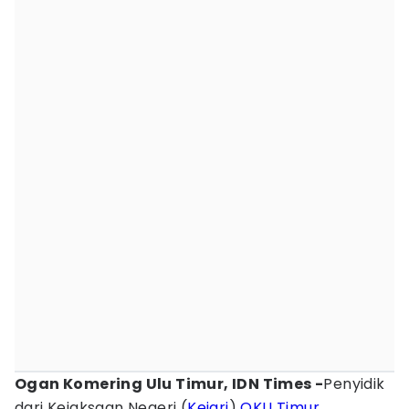
Ogan Komering Ulu Timur, IDN Times -
Penyidik
dari Kejaksaan Negeri (
Kejari
)
OKU Timur