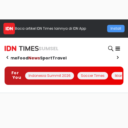
Baca artikel
IDN Times
lainnya di IDN App
Install
SUMSEL
Home
Food
News
Sport
Travel
For
Indonesia Summit 2026
Soccer Times
Iklanin 
You