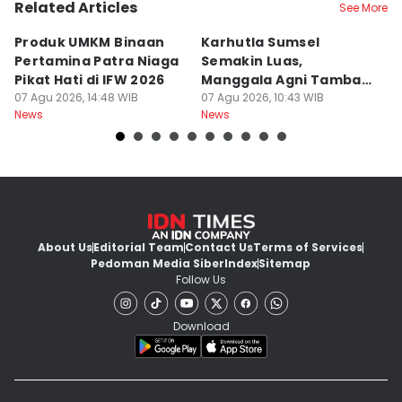
Related Articles
See More
Produk UMKM Binaan
Karhutla Sumsel
R
Pertamina Patra Niaga
Semakin Luas,
P
Pikat Hati di IFW 2026
Manggala Agni Tambah
y
07 Agu 2026, 14:48 WIB
Regu Pemadam
07 Agu 2026, 10:43 WIB
Yu
07
News
News
Ne
About Us
Editorial Team
Contact Us
Terms of Services
Pedoman Media Siber
Index
Sitemap
Follow Us
Download