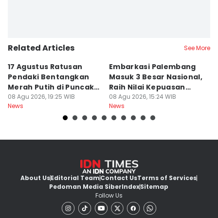
Related Articles
See More
17 Agustus Ratusan
Embarkasi Palembang
K
Pendaki Bentangkan
Masuk 3 Besar Nasional,
B
Merah Putih di Puncak
Raih Nilai Kepuasan
M
Dempo
08 Agu 2026, 19:25 WIB
86,65
08 Agu 2026, 15:24 WIB
08
News
News
Ne
About Us
Editorial Team
Contact Us
Terms of Services
Pedoman Media Siber
Index
Sitemap
Follow Us