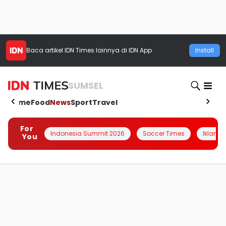
Baca artikel
IDN Times
lainnya di IDN App
Install
SUMSEL
Home
Food
News
Sport
Travel
For
Indonesia Summit 2026
Soccer Times
Iklanin 
You