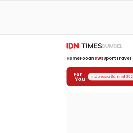
SUMSEL
Home
Food
News
Sport
Travel
For
Indonesia Summit 202
You