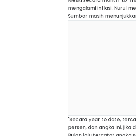
Meski secara month-to-mo
mengalami inflasi, Nurul 
Sumbar masih menunjukkan 
"Secara year to date, terc
persen, dan angka ini, jika
Bulan lalu tercatat angka 