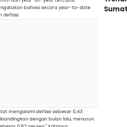
nth dan year-on-year tercatat
mengatakan bahwa secara year-to-date
Sumat
deflasi.
atat mengalami deflasi sebesar 0,43
 dibandingkan dengan bulan lalu, menurun.
sebesar 0,82 persen," katanya.