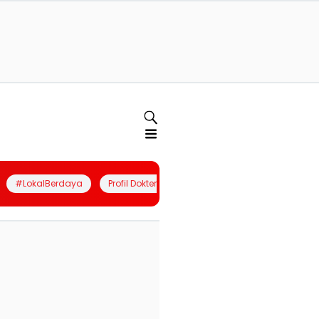
#LokalBerdaya
Profil Dokter
Quiz
Join Community