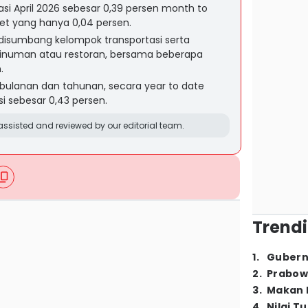
si April 2026 sebesar 0,39 persen month to
et yang hanya 0,04 persen.
disumbang kelompok transportasi serta
numan atau restoran, bersama beberapa
.
ra bulanan dan tahunan, secara year to date
i sebesar 0,43 persen.
ssisted and reviewed by our editorial team.
Trendi
1
.
Gubern
2
.
Prabow
3
.
Makan B
4
.
Nilai T