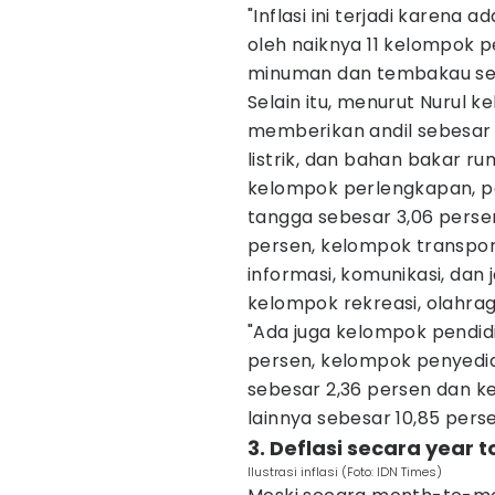
"Inflasi ini terjadi karena
oleh naiknya 11 kelompok 
minuman dan tembakau sebe
Selain itu, menurut Nurul 
memberikan andil sebesar 
listrik, dan bahan bakar r
kelompok perlengkapan, p
tangga sebesar 3,06 perse
persen, kelompok transpor
informasi, komunikasi, dan
kelompok rekreasi, olahra
"Ada juga kelompok pendid
persen, kelompok penyedi
sebesar 2,36 persen dan k
lainnya sebesar 10,85 perse
3. Deflasi secara year t
Ilustrasi inflasi (Foto: IDN Times)