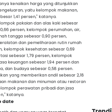
 adanya kenaikan harga yang ditunjukkan
pengeluaran, yaitu kelompok makanan,
sar 1,41 persen," katanya.
kelompok pakaian dan alas kaki sebesar
0,66 persen, kelompok perumahan, air,
umah tangga sebesar 0,90 persen,
eralatan dan pemeliharaan rutin rumah
n, kelompok kesehatan sebesar 0,69
tasi sebesar 1,79 persen, kelompok
 jasa keuangan sebesar 1,94 persen dan
ga, dan budaya sebesar 0,58 persen.
ikan yang memberikan andil sebesar 2,18
aan makanan dan minuman atau restoran
elompok perawatan pribadi dan jasa
n," katanya.
o date
Trend