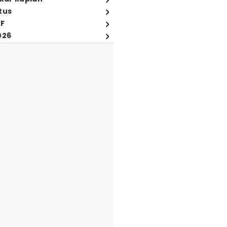
tus
FF
026