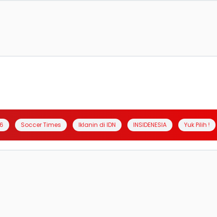
6
Soccer Times
Iklanin di IDN
INSIDENESIA
Yuk Pilih !