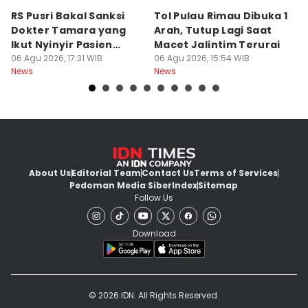
RS Pusri Bakal Sanksi
Tol Pulau Rimau Dibuka 1
2
Dokter Tamara yang
Arah, Tutup Lagi Saat
N
Ikut Nyinyir Pasien
Macet Jalintim Terurai
D
Yurizal
06 Agu 2026, 17:31 WIB
06 Agu 2026, 15:54 WIB
06
News
News
Ne
About Us
Editorial Team
Contact Us
Terms of Services
Pedoman Media Siber
Index
Sitemap
Follow Us
Download
© 2026 IDN. All Rights Reserved.