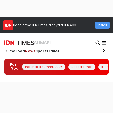
Baca artikel
IDN Times
lainnya di IDN App
Install
SUMSEL
Home
Food
News
Sport
Travel
For
Indonesia Summit 2026
Soccer Times
Iklanin 
You