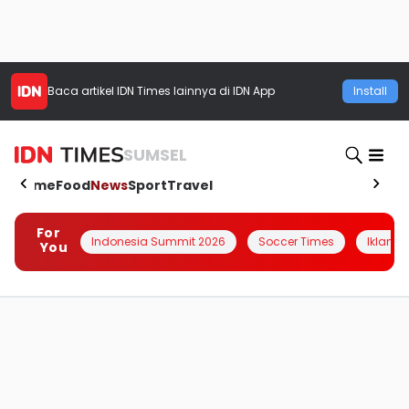
Baca artikel
IDN Times
lainnya di IDN App
Install
SUMSEL
Home
Food
News
Sport
Travel
For
Indonesia Summit 2026
Soccer Times
Iklanin 
You