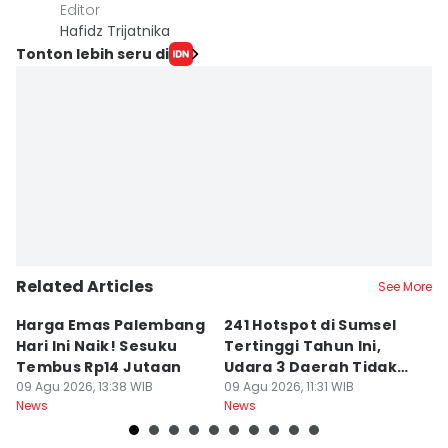
Editor
Hafidz Trijatnika
Tonton lebih seru di
Related Articles
See More
Harga Emas Palembang
241 Hotspot di Sumsel
J
Hari Ini Naik! Sesuku
Tertinggi Tahun Ini,
D
Tembus Rp14 Jutaan
Udara 3 Daerah Tidak
K
09 Agu 2026, 13:38 WIB
Sehat
09 Agu 2026, 11:31 WIB
P
09
News
News
Ne