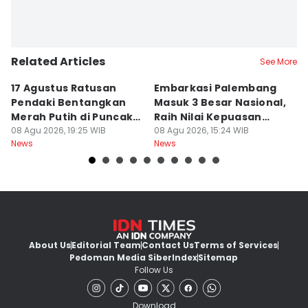
Related Articles
See More
17 Agustus Ratusan
Embarkasi Palembang
K
Pendaki Bentangkan
Masuk 3 Besar Nasional,
B
Merah Putih di Puncak
Raih Nilai Kepuasan
M
Dempo
08 Agu 2026, 19:25 WIB
86,65
08 Agu 2026, 15:24 WIB
08
News
News
Ne
About Us
Editorial Team
Contact Us
Terms of Services
Pedoman Media Siber
Index
Sitemap
Follow Us
Download