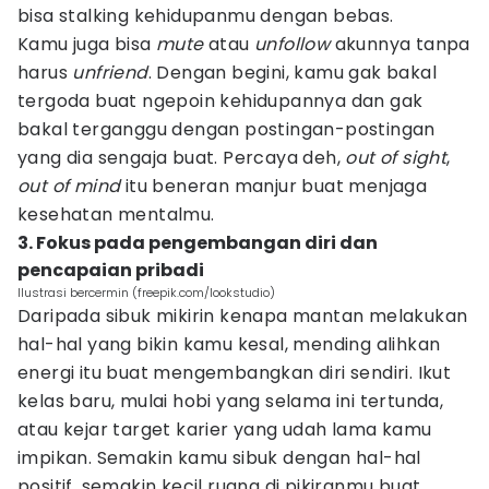
bisa stalking kehidupanmu dengan bebas.
Kamu juga bisa
mute
atau
unfollow
akunnya tanpa
harus
unfriend
. Dengan begini, kamu gak bakal
tergoda buat ngepoin kehidupannya dan gak
bakal terganggu dengan postingan-postingan
yang dia sengaja buat. Percaya deh,
out of sight
,
out of mind
itu beneran manjur buat menjaga
kesehatan mentalmu.
3. Fokus pada pengembangan diri dan
pencapaian pribadi
Ilustrasi bercermin (freepik.com/lookstudio)
Daripada sibuk mikirin kenapa mantan melakukan
hal-hal yang bikin kamu kesal, mending alihkan
energi itu buat mengembangkan diri sendiri. Ikut
kelas baru, mulai hobi yang selama ini tertunda,
atau kejar target karier yang udah lama kamu
impikan. Semakin kamu sibuk dengan hal-hal
positif, semakin kecil ruang di pikiranmu buat