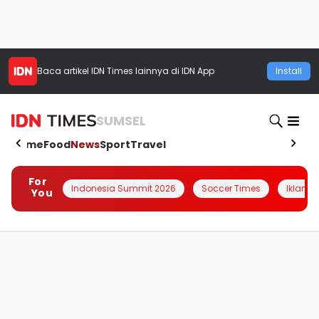
Baca artikel
IDN Times
lainnya di IDN App
Install
SUMSEL
Home
Food
News
Sport
Travel
For
Indonesia Summit 2026
Soccer Times
Iklanin 
You