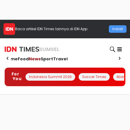
Baca artikel
IDN Times
lainnya di IDN App
Install
SUMSEL
Home
Food
News
Sport
Travel
For
Indonesia Summit 2026
Soccer Times
Iklanin 
You