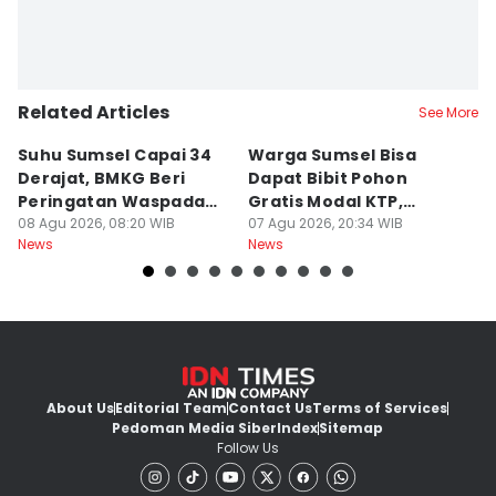
Related Articles
See More
Suhu Sumsel Capai 34
Warga Sumsel Bisa
M
Derajat, BMKG Beri
Dapat Bibit Pohon
P
Peringatan Waspada
Gratis Modal KTP,
W
Karhutla
08 Agu 2026, 08:20 WIB
Menhut Beberkan
07 Agu 2026, 20:34 WIB
07
News
News
Ne
Caranya
About Us
Editorial Team
Contact Us
Terms of Services
Pedoman Media Siber
Index
Sitemap
Follow Us