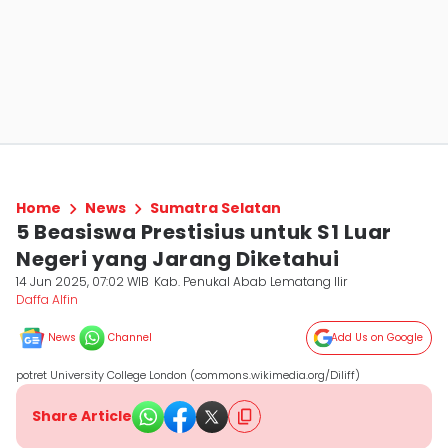
Home
News
Sumatra Selatan
5 Beasiswa Prestisius untuk S1 Luar
Negeri yang Jarang Diketahui
14 Jun 2025, 07:02 WIB
Kab. Penukal Abab Lematang Ilir
Daffa Alfin
News
Channel
Add Us on Google
potret University College London (commons.wikimedia.org/Diliff)
Share Article