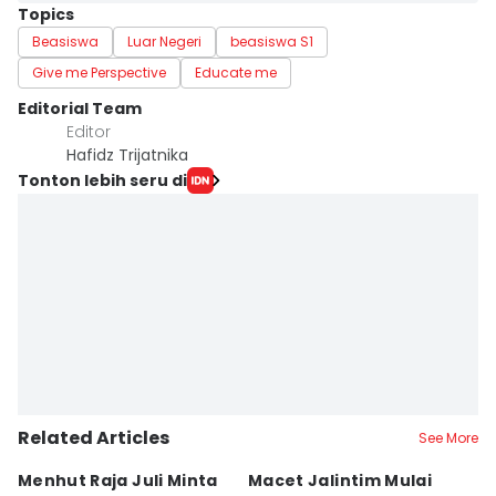
Topics
Beasiswa
Luar Negeri
beasiswa S1
Give me Perspective
Educate me
Editorial Team
Editor
Hafidz Trijatnika
Tonton lebih seru di
Related Articles
See More
Menhut Raja Juli Minta
Macet Jalintim Mulai
P