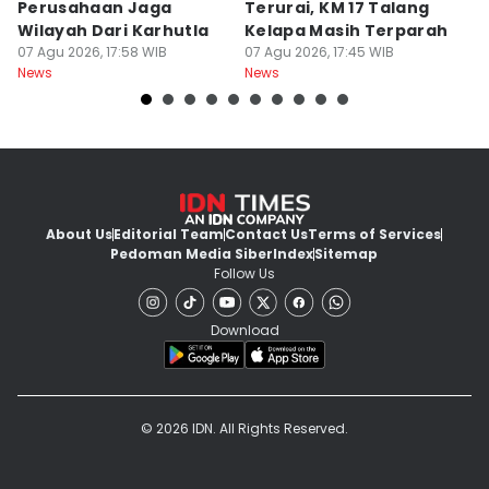
Perusahaan Jaga
Terurai, KM 17 Talang
L
Wilayah Dari Karhutla
Kelapa Masih Terparah
A
07 Agu 2026, 17:58 WIB
07 Agu 2026, 17:45 WIB
Ak
07
News
News
Ne
About Us
Editorial Team
Contact Us
Terms of Services
Pedoman Media Siber
Index
Sitemap
Follow Us
Download
© 2026 IDN. All Rights Reserved.