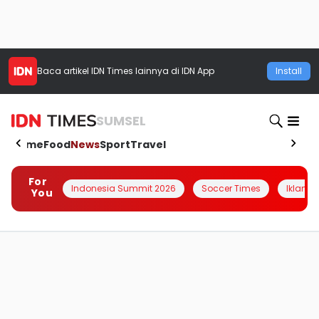
Baca artikel
IDN Times
lainnya di IDN App
Install
SUMSEL
Home
Food
News
Sport
Travel
For
Indonesia Summit 2026
Soccer Times
Iklanin 
You