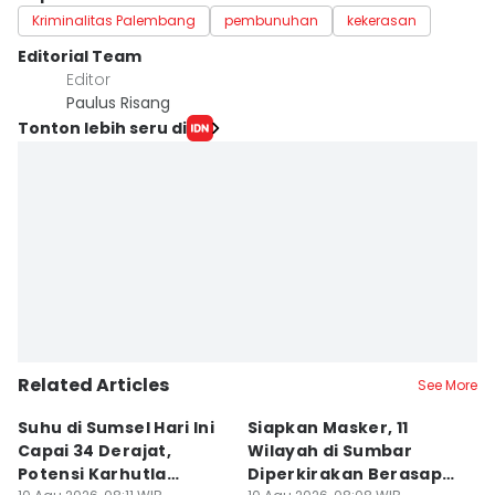
Kriminalitas Palembang
pembunuhan
kekerasan
Editorial Team
Editor
Paulus Risang
Tonton lebih seru di
Related Articles
See More
Suhu di Sumsel Hari Ini
Siapkan Masker, 11
H
Capai 34 Derajat,
Wilayah di Sumbar
Ha
Potensi Karhutla
Diperkirakan Berasap
T