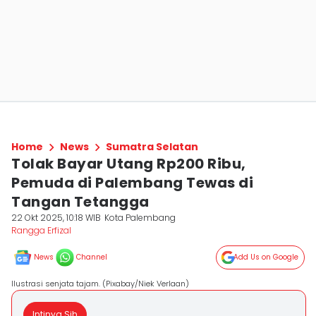
Home
News
Sumatra Selatan
Tolak Bayar Utang Rp200 Ribu,
Pemuda di Palembang Tewas di
Tangan Tetangga
22 Okt 2025, 10:18 WIB
Kota Palembang
Rangga Erfizal
News
Channel
Add Us on Google
Ilustrasi senjata tajam. (Pixabay/Niek Verlaan)
Intinya Sih