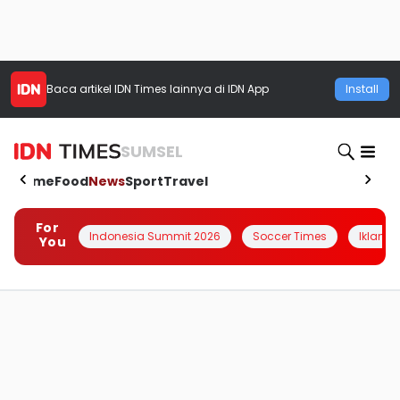
Baca artikel
IDN Times
lainnya di IDN App
Install
SUMSEL
Home
Food
News
Sport
Travel
For
Indonesia Summit 2026
Soccer Times
Iklanin 
You