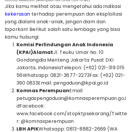
Ilustrasi kekerasan perempuan dan anak (IDN Times)
Jika kamu melihat atau mengetahui ada indikasi
kekerasan
terhadap perempuan dan eksploitasi
yang dialami anak-anak, jangan diam dan
laporkan! Berikut salah satu lembaga yang bisa
kamu hubungi:
Komisi Perlindungan Anak Indonesia
(KPAI)Alamat
Jl. Teuku Umar No. 10
Gondangdia Menteng Jakarta Pusat DKI
Jakarta, IndonesiaTelepon: (+62) 021-319 015
56Whatsapp: 0821-3677-2273Fax: (+62) 021-
390 0833Email: pengaduan@kpai.go.id
Komnas Perempuan
Email:
petugaspengaduan@komnasperempuan.go.i
dFacebook:
www.facebook.com/stopktpsekarang/Twitte
r: @komnasperempuan
LBH APIK
Whatsapp: 0813-8882-2669 (WA