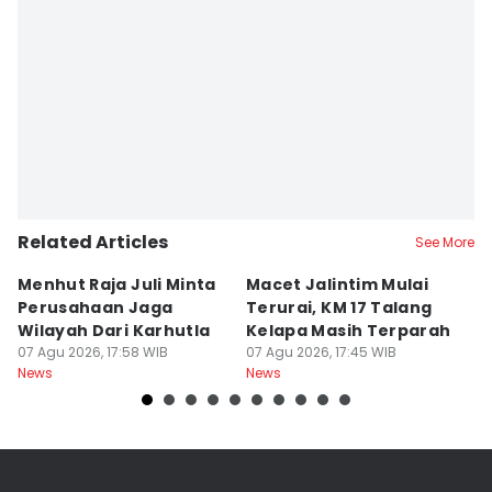
Related Articles
See More
Menhut Raja Juli Minta
Macet Jalintim Mulai
P
Perusahaan Jaga
Terurai, KM 17 Talang
L
Wilayah Dari Karhutla
Kelapa Masih Terparah
A
07 Agu 2026, 17:58 WIB
07 Agu 2026, 17:45 WIB
Ak
07
News
News
Ne