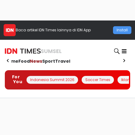
Baca artikel
IDN Times
lainnya di IDN App
Install
SUMSEL
Home
Food
News
Sport
Travel
For
Indonesia Summit 2026
Soccer Times
Iklanin 
You