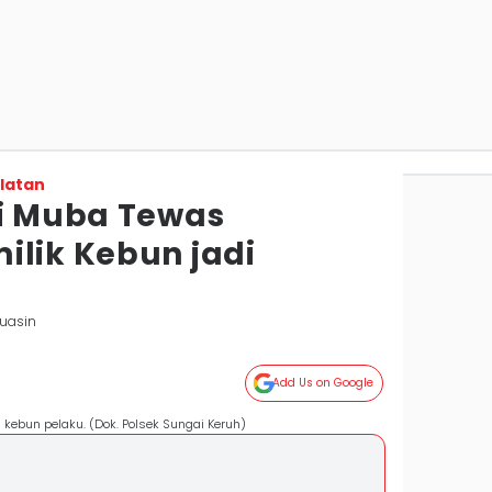
latan
di Muba Tewas
ilik Kebun jadi
yuasin
Add Us on Google
i kebun pelaku. (Dok. Polsek Sungai Keruh)