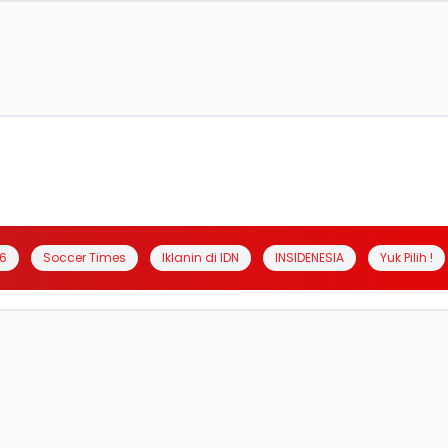
6
Soccer Times
Iklanin di IDN
INSIDENESIA
Yuk Pilih !