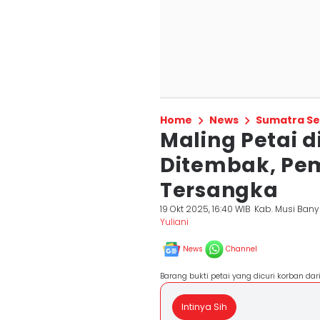
Home
News
Sumatra Se
Maling Petai 
Ditembak, Pem
Tersangka
19 Okt 2025, 16:40 WIB
Kab. Musi Ban
Yuliani
News
Channel
Barang bukti petai yang dicuri korban dar
Intinya Sih