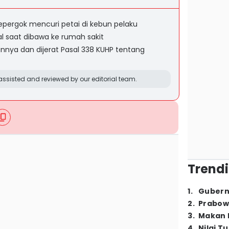
pergok mencuri petai di kebun pelaku
al saat dibawa ke rumah sakit
nya dan dijerat Pasal 338 KUHP tentang
ssisted and reviewed by our editorial team.
Trendi
1
.
Gubern
2
.
Prabow
3
.
Makan B
4
.
Nilai T