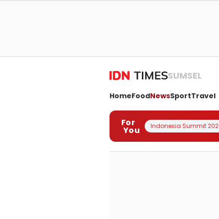
SUMSEL
Home
Food
News
Sport
Travel
For
Indonesia Summit 202
You