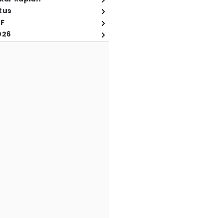
tus
FF
026