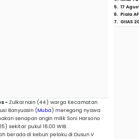
5
.
17 Agus
6
.
Piala A
7
.
GIIAS 2
es -
Zulkarnain (44) warga Kecamatan
si Banyuasin (
Muba
) meregang nyawa
kan senapan angin milik Soni Harsono
5) sekitar pukul 18.00 WIB.
ah berada di kebun pelaku di Dusun V