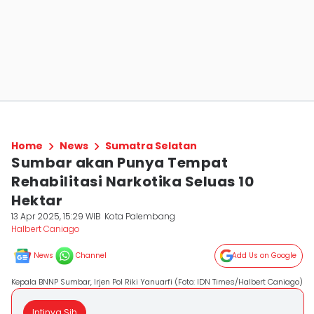
Home
News
Sumatra Selatan
Sumbar akan Punya Tempat
Rehabilitasi Narkotika Seluas 10
Hektar
13 Apr 2025, 15:29 WIB
Kota Palembang
Halbert Caniago
News
Channel
Add Us on Google
Kepala BNNP Sumbar, Irjen Pol Riki Yanuarfi (Foto: IDN Times/Halbert Caniago)
Intinya Sih