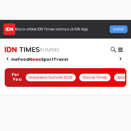
Baca artikel
IDN Times
lainnya di IDN App
Install
SUMSEL
Home
Food
News
Sport
Travel
For
Indonesia Summit 2026
Soccer Times
Iklanin 
You