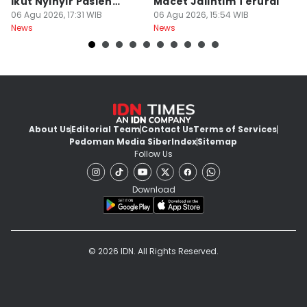
Ikut Nyinyir Pasien
Macet Jalintim Terurai
D
Yurizal
06 Agu 2026, 17:31 WIB
06 Agu 2026, 15:54 WIB
06
News
News
Ne
About Us
Editorial Team
Contact Us
Terms of Services
Pedoman Media Siber
Index
Sitemap
Follow Us
Download
© 2026 IDN. All Rights Reserved.