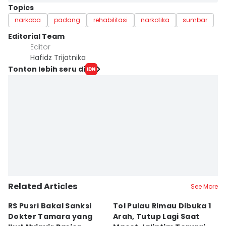
Topics
narkoba
padang
rehabilitasi
narkotika
sumbar
Editorial Team
Editor
Hafidz Trijatnika
Tonton lebih seru di
Related Articles
See More
RS Pusri Bakal Sanksi
Tol Pulau Rimau Dibuka 1
2
Dokter Tamara yang
Arah, Tutup Lagi Saat
N