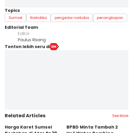
Topics
Sumsel
Narkotika
pengedar narkoba
penangkapan
Editorial Team
Editor
Paulus Risang
Tonton lebih seru di
Related Articles
See More
Harga Karet Sumsel
BPBD Minta Tambah 2
D