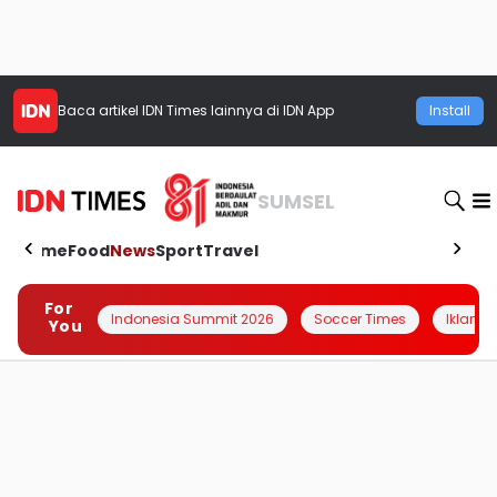
Baca artikel
IDN Times
lainnya di IDN App
Install
SUMSEL
Home
Food
News
Sport
Travel
For
Indonesia Summit 2026
Soccer Times
Iklanin 
You