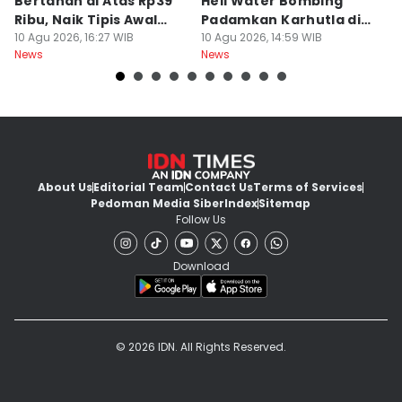
Bertahan di Atas Rp39
Heli Water Bombing
S
Ribu, Naik Tipis Awal
Padamkan Karhutla di
P
Pekan
10 Agu 2026, 16:27 WIB
Sumsel
10 Agu 2026, 14:59 WIB
K
10
News
News
Ne
About Us
Editorial Team
Contact Us
Terms of Services
Pedoman Media Siber
Index
Sitemap
Follow Us
Download
© 2026 IDN. All Rights Reserved.