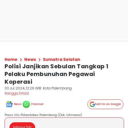
Home
News
Sumatra Selatan
Polisi Janjikan Sebulan Tangkap 1
Pelaku Pembunuhan Pegawai
Koperasi
03 Jul 2024, 12:26 WIB
Kota Palembang
Rangga Erfizal
News
Channel
Add Us on Google
Press rilis Polrestabes Palembang (Dok: istimewa)
Intinya Sih