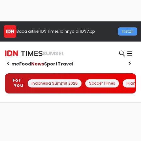
Baca artikel
IDN Times
lainnya di IDN App
Install
SUMSEL
Home
Food
News
Sport
Travel
For
Indonesia Summit 2026
Soccer Times
Iklanin 
You