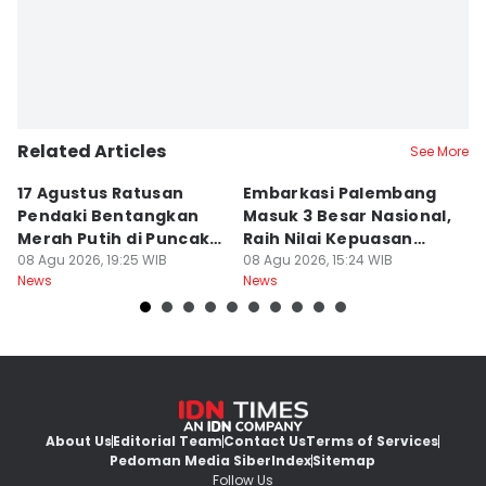
Related Articles
See More
17 Agustus Ratusan
Embarkasi Palembang
K
Pendaki Bentangkan
Masuk 3 Besar Nasional,
B
Merah Putih di Puncak
Raih Nilai Kepuasan
M
Dempo
08 Agu 2026, 19:25 WIB
86,65
08 Agu 2026, 15:24 WIB
08
News
News
Ne
About Us
Editorial Team
Contact Us
Terms of Services
Pedoman Media Siber
Index
Sitemap
Follow Us