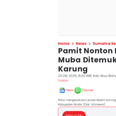
Home
News
Sumatra Se
Pamit Nonton 
Muba Ditemuk
Karung
23 Okt 2025, 16:30 WIB
Kab. Musi Ban
Yuliani
News
Channel
Polisi mengevakuasi jasad dalam karun
Kabupaten Muba. (Dok. Istimewa)
Intinya Sih