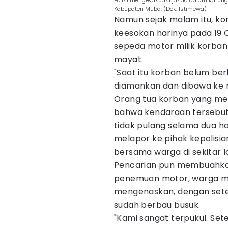
Polisi mengevakuasi jasad dalam karun
Kabupaten Muba. (Dok. Istimewa)
Namun sejak malam itu, ko
keesokan harinya pada 19
sepeda motor milik korban
mayat.
"Saat itu korban belum be
diamankan dan dibawa ke r
Orang tua korban yang men
bahwa kendaraan tersebut 
tidak pulang selama dua ha
melapor ke pihak kepolisia
bersama warga di sekitar 
Pencarian pun membuahkan h
penemuan motor, warga me
mengenaskan, dengan sete
sudah berbau busuk.
"Kami sangat terpukul. Set