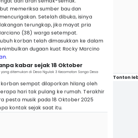
ngat dari arah semak-semak.
sebut memeriksa sumber bau dan
encurigakan. Setelah dibuka, isinya
lakangan terungkap, jika mayat pria
arciano (38) warga setempat.
tubuh korban telah dimasukkan ke dalam
menimbulkan dugaan kuat Rocky Marcino
an
.
anpa kabar sejak 18 Oktober
g yang ditemukan di Desa Ngulak 3 Kecamatan Sanga Desa
Tonton leb
korban sempat dilaporkan hilang oleh
erapa hari tak pulang ke rumah. Terakhir
ra pesta musik pada 18 Oktober 2025
a kontak sejak saat itu.