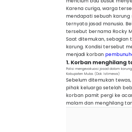
mencium bau busuk menye
Karena curiga, warga ter
mendapati sebuah karung m
ternyata jasad manusia. Be
tersebut bernama Rocky M
Saat ditemukan, sebagian 
karung. Kondisi tersebut 
menjadi korban
pembunuh
1. Korban menghilang t
Polisi mengevakuasi jasad dalam karun
Kabupaten Muba. (Dok. Istimewa)
Sebelum ditemukan tewas, 
pihak keluarga setelah beb
korban pamit pergi ke aca
malam dan menghilang tanp