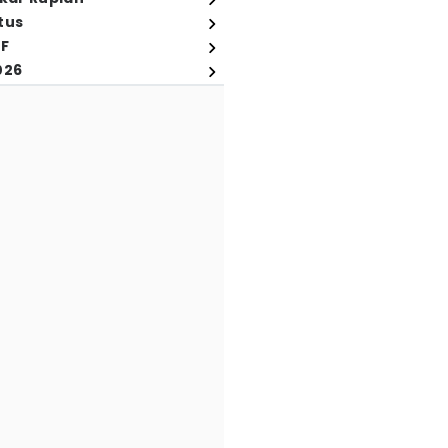
tus
FF
026