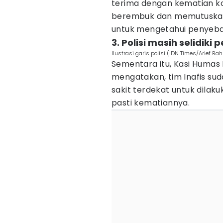
terima dengan kematian ko
berembuk dan memutuska
untuk mengetahui penyebab
3. Polisi masih selidik
Ilustrasi garis polisi (IDN Times/Arief Ra
Sementara itu, Kasi Humas
mengatakan, tim Inafis su
sakit terdekat untuk dila
pasti kematiannya.