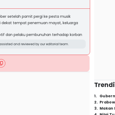
ober setelah pamit pergi ke pesta musik
di dekat tempat penemuan mayat, keluarga
motif dan pelaku pembunuhan terhadap korban
ssisted and reviewed by our editorial team.
Trendi
1
.
Gubern
2
.
Prabow
3
.
Makan B
4
.
Nilai T