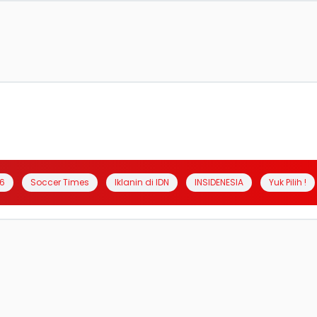
6
Soccer Times
Iklanin di IDN
INSIDENESIA
Yuk Pilih !