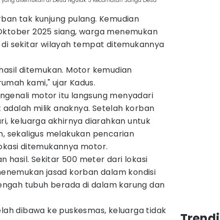
g yang ditemukan di Desa Ngulak 3 Kecamatan Sanga Desa
rban tak kunjung pulang. Kemudian
 Oktober 2025 siang, warga menemukan
 di sekitar wilayah tempat ditemukannya
rhasil ditemukan. Motor kemudian
umah kami," ujar Kadus.
genali motor itu langsung menyadari
adalah milik anaknya. Setelah korban
ri, keluarga akhirnya diarahkan untuk
n, sekaligus melakukan pencarian
lokasi ditemukannya motor.
asil. Sekitar 500 meter dari lokasi
nemukan jasad korban dalam kondisi
ngah tubuh berada di dalam karung dan
elah dibawa ke puskesmas, keluarga tidak
Trend