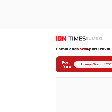
SUMSEL
Home
Food
News
Sport
Travel
For
Indonesia Summit 202
You