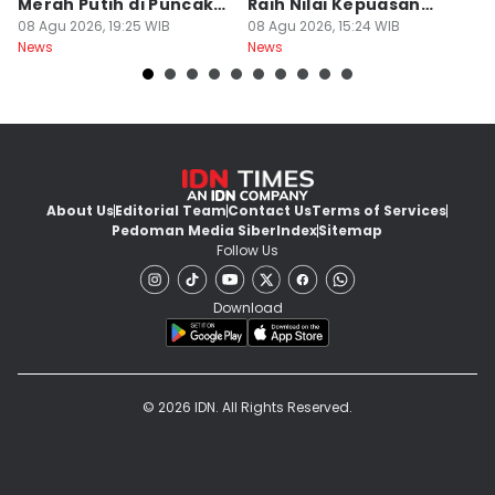
Merah Putih di Puncak
Raih Nilai Kepuasan
M
Dempo
08 Agu 2026, 19:25 WIB
86,65
08 Agu 2026, 15:24 WIB
08
News
News
Ne
About Us
Editorial Team
Contact Us
Terms of Services
Pedoman Media Siber
Index
Sitemap
Follow Us
Download
© 2026 IDN. All Rights Reserved.