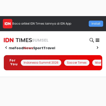
Baca artikel
IDN Times
lainnya di IDN App
Install
SUMSEL
Home
Food
News
Sport
Travel
For
Indonesia Summit 2026
Soccer Times
Iklanin 
You