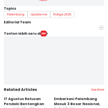
Topics
Palembang
Update me
Proliga 2025
Editorial Team
Editor
Tonton lebih seru di
Feny Maulia Agustin
Editor
Martin Tobing
Related Articles
See More
17 Agustus Ratusan
Embarkasi Palembang
K
Pendaki Bentangkan
Masuk 3 Besar Nasional,
B