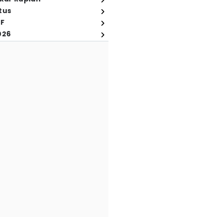
tus
FF
026