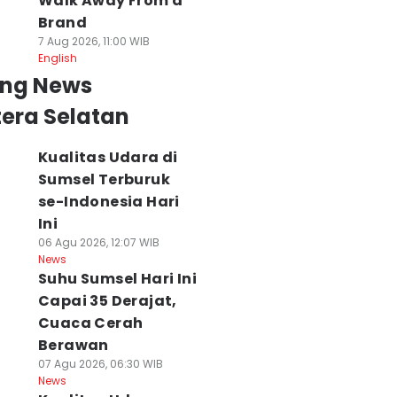
Walk Away From a
Brand
7 Aug 2026, 11:00 WIB
English
ing News
era Selatan
Kualitas Udara di
Sumsel Terburuk
se-Indonesia Hari
Ini
06 Agu 2026, 12:07 WIB
News
Suhu Sumsel Hari Ini
Capai 35 Derajat,
Cuaca Cerah
uhu Sumsel
Warga Sumsel
Menhut Raja Juli
Berawan
pai 34 Derajat,
Bisa Dapat Bibit
Minta Perusaha
07 Agu 2026, 06:30 WIB
MKG Beri
Pohon Gratis
Jaga Wilayah Dar
News