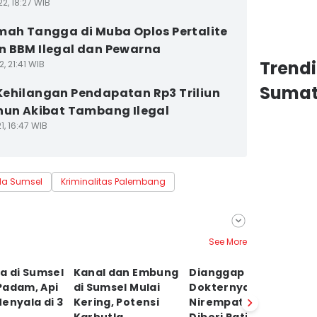
2, 18:27 WIB
mah Tangga di Muba Oplos Pertalite
 BBM Ilegal dan Pewarna
Trend
2, 21:41 WIB
Sumat
ehilangan Pendapatan Rp3 Triliun
hun Akibat Tambang Ilegal
1, 16:47 WIB
da Sumsel
Kriminalitas Palembang
See More
a di Sumsel
Kanal dan Embung
Dianggap
S
Padam, Api
di Sumsel Mulai
Dokternya
Ca
enyala di 3
Kering, Potensi
Nirempati, RS Pusri
B