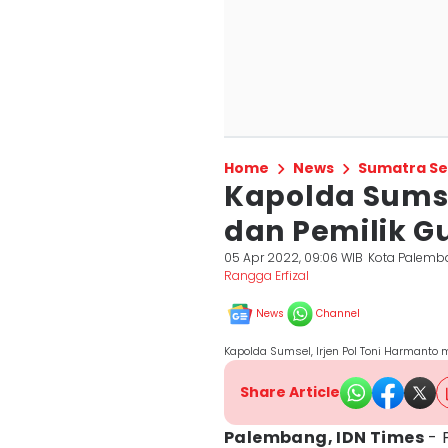
Home
News
Sumatra Se
Kapolda Sums
dan Pemilik G
05 Apr 2022, 09:06 WIB
Kota Palemb
Rangga Erfizal
News
Channel
Kapolda Sumsel, Irjen Pol Toni Harmanto m
Share Article
Palembang, IDN Times
- 