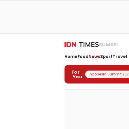
SUMSEL
Home
Food
News
Sport
Travel
For
Indonesia Summit 202
You