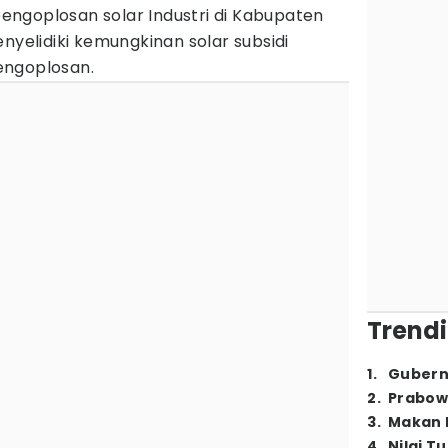
ngoplosan solar Industri di Kabupaten
nyelidiki kemungkinan solar subsidi
engoplosan.
Trendi
1
.
Gubern
2
.
Prabow
3
.
Makan B
4
.
Nilai T