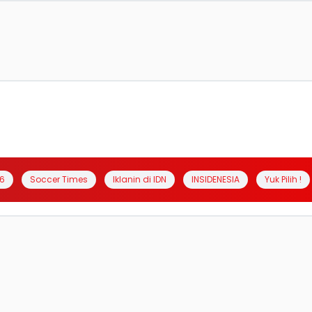
6
Soccer Times
Iklanin di IDN
INSIDENESIA
Yuk Pilih !