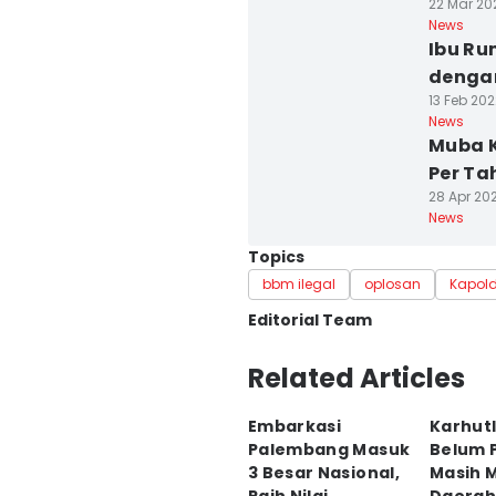
22 Mar 202
News
Ibu Ru
dengan
13 Feb 202
News
Muba K
Per Ta
28 Apr 202
News
Topics
bbm ilegal
oplosan
Kapol
Editorial Team
Editor
Related Articles
Deryardli Tiarhendi
Embarkasi
Karhutl
Editor
Palembang Masuk
Belum 
Rangga Erfizal
3 Besar Nasional,
Masih M