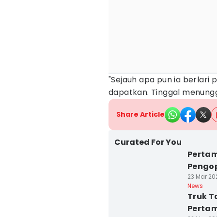
"Sejauh apa pun ia berlari 
dapatkan. Tinggal menunggu
Share Article
Curated For You
Perta
Pengop
23 Mar 202
News
Truk T
Pertam