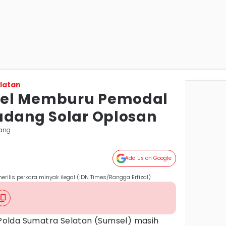
latan
el Memburu Pemodal
udang Solar Oplosan
ang
Add Us on Google
erilis perkara minyak ilegal (IDN Times/Rangga Erfizal)
Polda Sumatra Selatan (Sumsel) masih