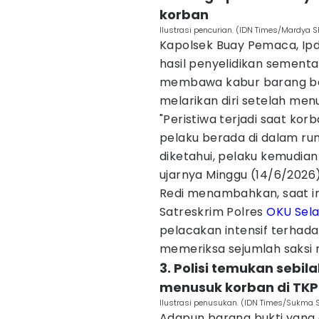
korban
Ilustrasi pencurian. (IDN Times/Mardya S
Kapolsek Buay Pemaca, Ip
hasil penyelidikan sement
membawa kabur barang ber
melarikan diri setelah men
"Peristiwa terjadi saat ko
pelaku berada di dalam ru
diketahui, pelaku kemudia
ujarnya Minggu (14/6/2026)
Redi menambahkan, saat i
Satreskrim Polres
OKU Sel
pelacakan intensif terhada
memeriksa sejumlah saksi m
3. Polisi temukan sebi
menusuk korban di TKP
Ilustrasi penusukan. (IDN Times/Sukma S
Adapun barang bukti yang 