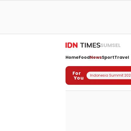
SUMSEL
Home
Food
News
Sport
Travel
For
Indonesia Summit 202
You