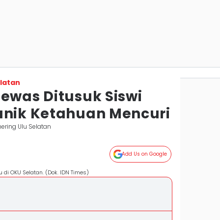
latan
Tewas Ditusuk Siswi
anik Ketahuan Mencuri
ering Ulu Selatan
Add Us on Google
 di OKU Selatan. (Dok. IDN Times)