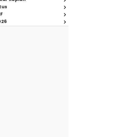
tus
FF
026