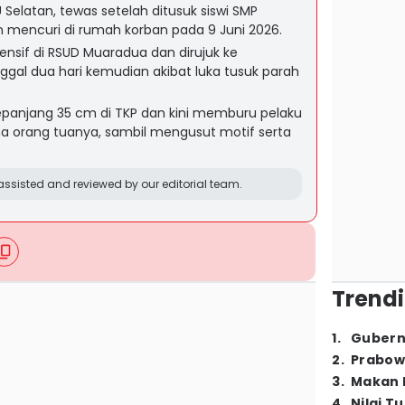
U Selatan, tewas setelah ditusuk siswi SMP
an mencuri di rumah korban pada 9 Juni 2026.
ensif di RSUD Muaradua dan dirujuk ke
al dua hari kemudian akibat luka tusuk parah
epanjang 35 cm di TKP dan kini memburu pelaku
a orang tuanya, sambil mengusut motif serta
ssisted and reviewed by our editorial team.
Trendi
1
.
Gubern
2
.
Prabow
3
.
Makan B
4
.
Nilai T