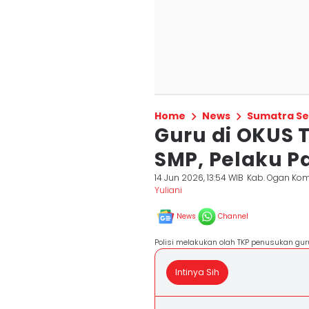
Home
News
Sumatra Se
Guru di OKUS 
SMP, Pelaku P
14 Jun 2026, 13:54 WIB
Kab. Ogan Kom
Yuliani
News
Channel
Polisi melakukan olah TKP penusukan guru
Intinya Sih