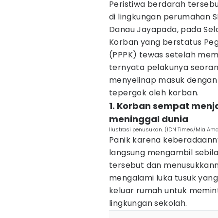
Peristiwa berdarah tersebu
di lingkungan perumahan S
Danau Jayapada, pada Sela
Korban yang berstatus Peg
(PPPK) tewas setelah mem
ternyata pelakunya seora
menyelinap masuk dengan 
tepergok oleh korban.
1. Korban sempat menj
meninggal dunia
Ilustrasi penusukan. (IDN Times/Mia Ama
Panik karena keberadaanny
langsung mengambil sebila
tersebut dan menusukkanny
mengalami luka tusuk yang 
keluar rumah untuk memint
lingkungan sekolah.