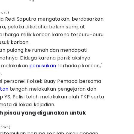
hakti)
da Redi Saputra mengatakan, berdasarkan
ara, pelaku diketahui belum sempat
harga milik korban karena terburu-buru
usuk korban.
rban pulang ke rumah dan mendapati
mahnya. Diduga karena panik aksinya
n melakukan
penusukan
terhadap korban,"
.
ni personel Polsek Buay Pemaca bersama
atan
tengah melakukan pengejaran dan
p YS. Polisi telah melakukan olah TKP serta
ata di lokasi kejadian.
lah pisau yang digunakan untuk
hakti)
ditemukan berupa sebilah pisau dengan