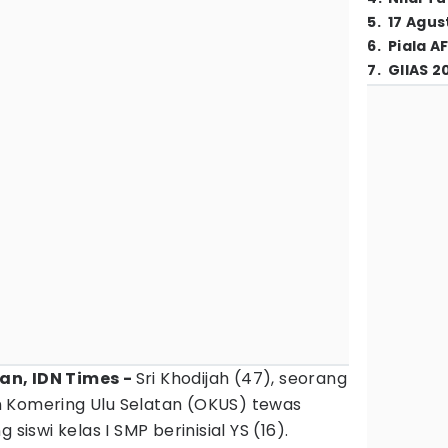
5
.
17 Agus
6
.
Piala A
7
.
GIIAS 2
an, IDN Times -
Sri Khodijah (47), seorang
 Komering Ulu Selatan (OKUS) tewas
 siswi kelas I SMP berinisial YS (16).