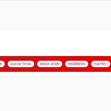
6
Soccer Times
Iklanin di IDN
INSIDENESIA
Yuk Pilih !