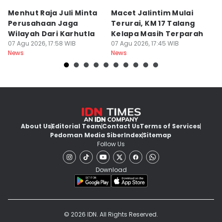
Menhut Raja Juli Minta
Macet Jalintim Mulai
P
Perusahaan Jaga
Terurai, KM 17 Talang
L
Wilayah Dari Karhutla
Kelapa Masih Terparah
A
07 Agu 2026, 17:58 WIB
07 Agu 2026, 17:45 WIB
Ak
07
News
News
Ne
About Us
Editorial Team
Contact Us
Terms of Services
Pedoman Media Siber
Index
Sitemap
Follow Us
Download
© 2026 IDN. All Rights Reserved.