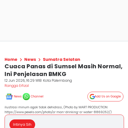
Home
News
Sumatra Selatan
Cuaca Panas di Sumsel Masih Normal,
Ini Penjelasan BMKG
12 Jun 2026, 16:29 WIB
Kota Palembang
Rangga Erfizal
News
Channel
Add Us on Google
ilustrasi minum agak tidak dehidrasi, (Photo by MART PRODUCTION:
https://www.pexels.com/photo/a-man-drinking-a-water-8869252/)
Intinya Sih