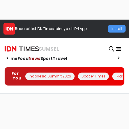
Baca artikel
IDN Times
lainnya di IDN App
Install
SUMSEL
Home
Food
News
Sport
Travel
For
Indonesia Summit 2026
Soccer Times
Iklanin 
You